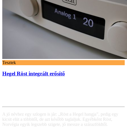
Tesztek
Hegel Röst integrált erősítő
A jó névhez egy szlogen is jár: „Röst a Hegel hangja”, pedig egy
kicsit elüt a többitől, de azt később taglaljuk. Egyébként Röst,
Norvégia egyik legszebb szigete, jó messze a szárazföldtől.