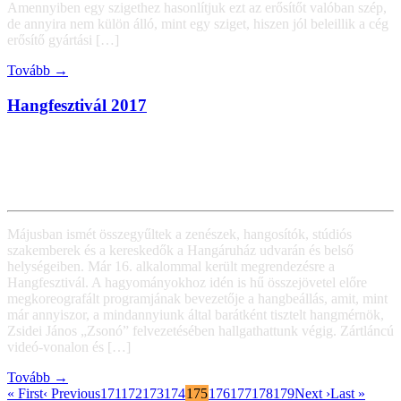
Amennyiben egy szigethez hasonlítjuk ezt az erősítőt valóban szép,
de annyira nem külön álló, mint egy sziget, hiszen jól beleillik a cég
erősítő gyártási […]
Tovább →
Hangfesztivál 2017
Májusban ismét összegyűltek a zenészek, hangosítók, stúdiós
szakemberek és a kereskedők a Hangáruház udvarán és belső
helységeiben. Már 16. alkalommal került megrendezésre a
Hangfesztivál. A hagyományokhoz idén is hű összejövetel előre
megkoreografált programjának bevezetője a hangbeállás, amit, mint
már annyiszor, a mindannyiunk által barátként tisztelt hangmérnök,
Zsidei János „Zsonó” felvezetésében hallgathattunk végig. Zártláncú
videó-vonalon és […]
Tovább →
« First
‹ Previous
171
172
173
174
175
176
177
178
179
Next ›
Last »