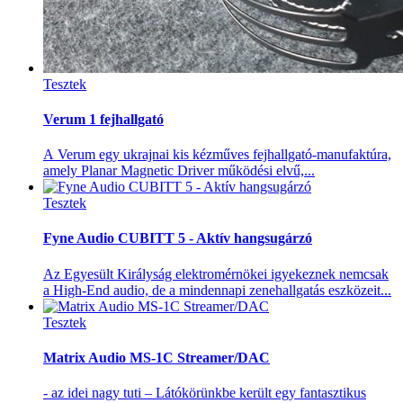
Tesztek
Verum 1 fejhallgató
A Verum egy ukrajnai kis kézműves fejhallgató-manufaktúra,
amely Planar Magnetic Driver működési elvű,...
Tesztek
Fyne Audio CUBITT 5 - Aktív hangsugárzó
Az Egyesült Királyság elektromérnökei igyekeznek nemcsak
a High-End audio, de a mindennapi zenehallgatás eszközeit...
Tesztek
Matrix Audio MS-1C Streamer/DAC
- az idei nagy tuti – Látókörünkbe került egy fantasztikus