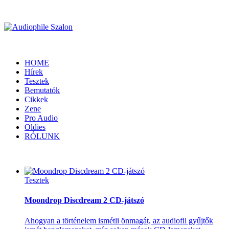
HOME
Hírek
Tesztek
Bemutatók
Cikkek
Zene
Pro Audio
Oldies
RÓLUNK
Tesztek
Moondrop Discdream 2 CD-játszó
Ahogyan a történelem ismétli önmagát, az audiofil gyűjtők