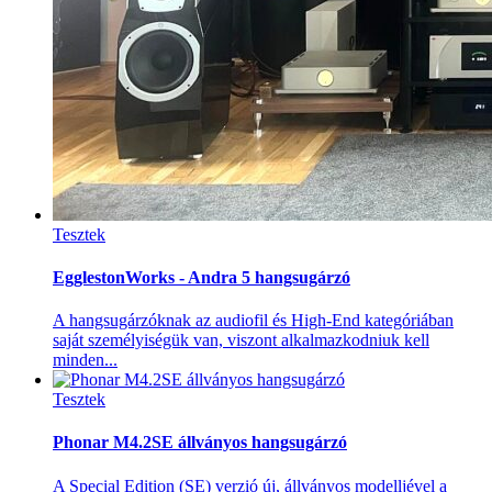
Tesztek
EgglestonWorks - Andra 5 hangsugárzó
A hangsugárzóknak az audiofil és High-End kategóriában
saját személyiségük van, viszont alkalmazkodniuk kell
minden...
Tesztek
Phonar M4.2SE állványos hangsugárzó
A Special Edition (SE) verzió új, állványos modelljével a