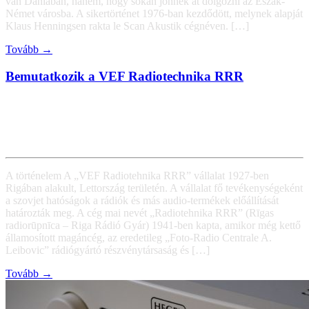
van Dániában, hanem, hogy sokan jönnek át dolgozni az Észak-
Német városba. A sikertörténet 1976-ban kezdődött, melynek alapját
Klaus Henningsen rakta le Scan Akustik cégnéven. […]
Tovább →
Bemutatkozik a VEF Radiotechnika RRR
A történelem A „VEF Radiotehnika RRR” vállalat 1927-ben
Rigában alakult, Lettország területén. A vállalat fő tevékenységeként
a szovjet hatóságok a rádiók és más audio-termékek előállítását
határozták meg. A cég mai nevét „Radiotehnika RRR” (Rīgas
radiorūpnīca – Riga Rádió Gyár) 1941-ben kapta, amikor még kettő
államosított magáncég, az eredetileg „Foto-Radio Centrale A.
Leibovic” rádiógyártó részvénytársaság és […]
Tovább →