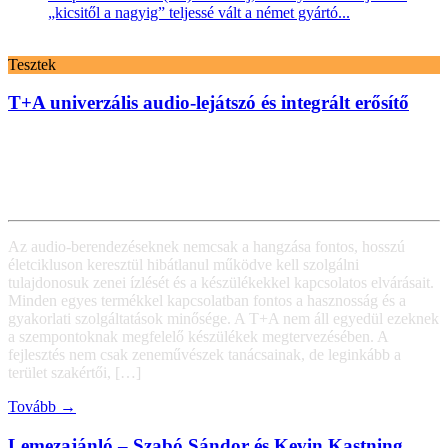
„kicsitől a nagyig” teljessé vált a német gyártó...
Tesztek
T+A univerzális audio-lejátszó és integrált erősítő
Az audio-berendezéseknek nemcsak a hangzása fontos, hosszú
életcikluson keresztül hibátlanul működve kell szolgálni
tulajdonosuk zenei ízlését és a készülékekkel kapcsolatos elvárásait.
Minden egyes termékkel kapcsolatban fontos a hasznosság és a
gyakorlati szolgáltatások minősége. A T+A nem áll egyedül ezeknek
a szempontoknak megfelelő készülékek megtervezésében. A
fejlesztés nem csak zeneművészek tanácsainak, de leginkább a
terület szakértői, […]
Tovább →
Lemezajánló – Szabó Sándor és Kevin Kastning