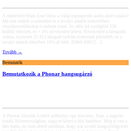
A müncheni High-End Show a világ legnagyobb audio-ipari vására?
Ma már tudjuk a számokat és a tavalyi adatok ismeretében
összehasonlításokat is tudunk tenni. Az idén 44 országból 538
kiállító érkezett, ez + 4% növekedést jelent. Növekedett a látogatók
száma, összesen 21 412 látogató tartotta fontosnak jelenlétét, ez a
tavalyi adatok tükrében 10%-al több. Ebből 8002 […]
Tovább →
Bemutatók
Bemutatkozik a Phonar hangsugárzó
A Phonar Akustik GmbH székhelye egy kisváros, Tarp, a nagyon
északi Németországban, nagyon közel a dán határhoz. Meg is van a
dán hatás, no nem abból adódóan, hogy sok kiváló hangszórógyártó