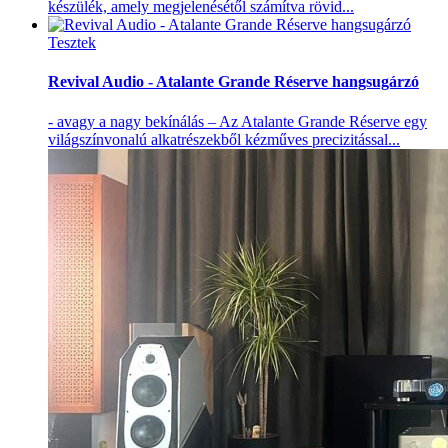
készülék, amely megjelenésétől számítva rövid...
Tesztek
Revival Audio - Atalante Grande Réserve hangsugárzó
- avagy a nagy bekínálás – Az Atalante Grande Réserve egy
világszínvonalú alkatrészekből kézműves precizitással...