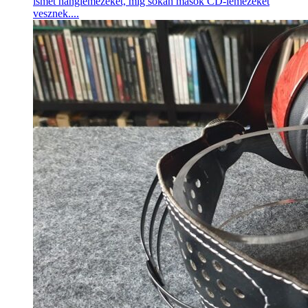
ismét hanglemezeket, míg sokan mások CD-lemezeket
vesznek....