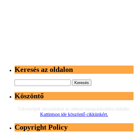
Keresés az oldalon
Keresés:
Köszöntő
Üdvözöljük olvasóinkat az otthoni hangzáskultúra oldalán.
Kattintson ide köszöntő cikkünkért.
Copyright Policy