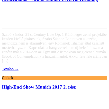
Szabó Sándor: 21 st Century Lute Op. 1 Különleges zenei projektbe
kezdett kiváló gitárosunk, Szabó Sándor. Lantot vett a kezébe,
méghozzá nem is akármilyen, egy Romanek Tihamér által készített
mesterhangszert. Kapcsolata a hangszerrel nem új-keletű, hiszen a
zenész már a 2014-ben az Egyesült Államokban megjelent albumán
(Book of Contemplation) is használt lantot. Akkor fele-fele arányban
[…]
Tovább →
Cikkek
High-End Show Munich 2017 2. rész