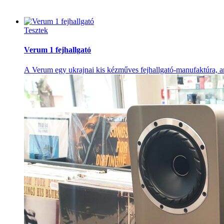
Tesztek
Verum 1 fejhallgató
A Verum egy ukrajnai kis kézműves fejhallgató-manufaktúra, a