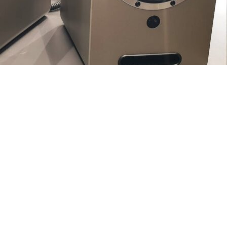
igh-End audio, de a mindennapi zenehallgatás eszközeit...