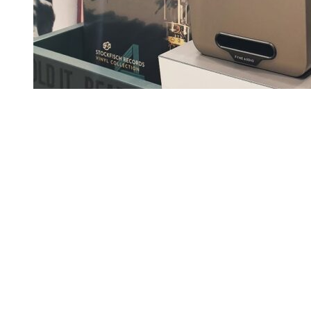
Tesztek
Fyne Audio CUBITT 5 - Aktív hangsugárzó
Az Egyesült Királyság elektromérnökei igyekeznek nemcsak a H