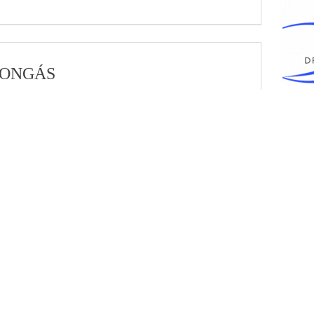
SONGÁS
gatáshoz egy tökéletes fejhallgatót kínál. Az új fejhallgató a
t oldalanként egy klasszikus dinamikus és egy kisebb
Kivételes minőségben egyszerre képes kivételes mély-, közép-
et nyújtani. A pontos mikró részletek és a valósághű énekhangok
önhetők, […]