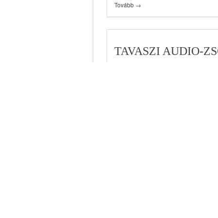
Tovább →
TAVASZI AUDIO-Z
A Noble Audio márka a minőségi zenehall
FoKus Apollo modell a világon elsőkén
magnetoplanáris hangszórót kombinál. 
és magas frekvenciákon részletminőség
a magnetoplanáris hangszórónak kösz
Tovább →
HÍREK