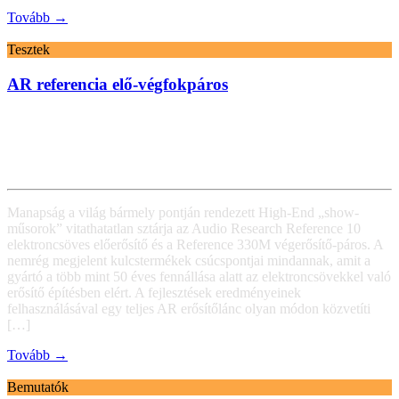
Tovább →
Tesztek
AR referencia elő-végfokpáros
Manapság a világ bármely pontján rendezett High-End „show-
műsorok” vitathatatlan sztárja az Audio Research Reference 10
elektroncsöves előerősítő és a Reference 330M végerősítő-páros. A
nemrég megjelent kulcstermékek csúcspontjai mindannak, amit a
gyártó a több mint 50 éves fennállása alatt az elektroncsövekkel való
erősítő építésben elért. A fejlesztések eredményeinek
felhasználásával egy teljes AR erősítőlánc olyan módon közvetíti
[…]
Tovább →
Bemutatók