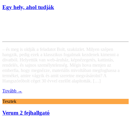
Egy hely, ahol tudják
– és meg is oldják a feladatot Bolt, szaküzlet. Milyen szépen
hangzik, pedig ezek a klasszikus fogalmak kezdenek kimenni a
divatból. Helyettük van web-áruház, képnézegetés, kattintás,
rendelés, és sajnos személytelenség. Mégis hova menjen az
emberfia, hogy megnézze, materiális mivoltában megfoghassa a
terméket, amire vágyik és amit szeretne megvásárolni? A
Hangszóróbolt céget 30 évvel ezelőtt alapították. […]
Tovább →
Tesztek
Verum 2 fejhallgató