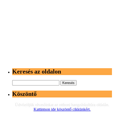
Keresés az oldalon
Keresés:
Köszöntő
Üdvözöljük olvasóinkat az otthoni hangzáskultúra oldalán.
Kattintson ide köszöntő cikkünkért.