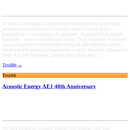
A Verum 2 fejhallgató a legmodernebb síkmágneses technológiát
prémium anyagokból kézzel készített alkatrészekkel, nyitott
kialakítással – a tudományos és szubjektív megközelítésen alapuló
hangolást – merész kivitelezéssel ötvözi. Öt év fejlesztési és tesztelői
tapasztalatgyűjtés eredményeként nemcsak jobb felépítést, hanem
mindenekelőtt teljesen új hangszórót, és ebből fakadóan, új hangzást
kínál. A gyártó hitvallása: „próbálj meg valami jót […]
Tovább →
Tesztek
Acoustic Energy AE1 40th Anniversary
Az AE1 modell az Acoustic Energy első terméke volt. Egy