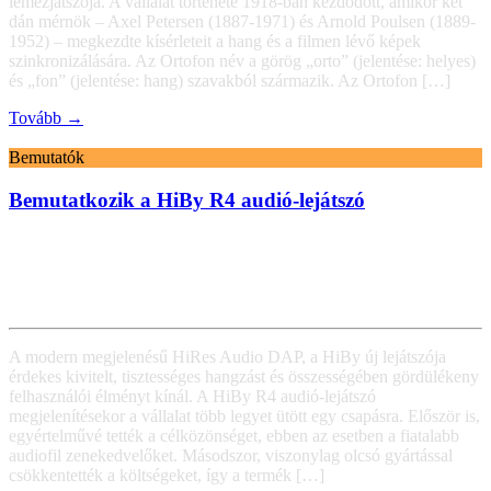
lemezjátszója. A vállalat története 1918-ban kezdődött, amikor két
dán mérnök – Axel Petersen (1887-1971) és Arnold Poulsen (1889-
1952) – megkezdte kísérleteit a hang és a filmen lévő képek
szinkronizálására. Az Ortofon név a görög „orto” (jelentése: helyes)
és „fon” (jelentése: hang) szavakból származik. Az Ortofon […]
Tovább →
Bemutatók
Bemutatkozik a HiBy R4 audió-lejátszó
A modern megjelenésű HiRes Audio DAP, a HiBy új lejátszója
érdekes kivitelt, tisztességes hangzást és összességében gördülékeny
felhasználói élményt kínál. A HiBy R4 audió-lejátszó
megjelenítésekor a vállalat több legyet ütött egy csapásra. Először is,
egyértelművé tették a célközönséget, ebben az esetben a fiatalabb
audiofil zenekedvelőket. Másodszor, viszonylag olcsó gyártással
csökkentették a költségeket, így a termék […]