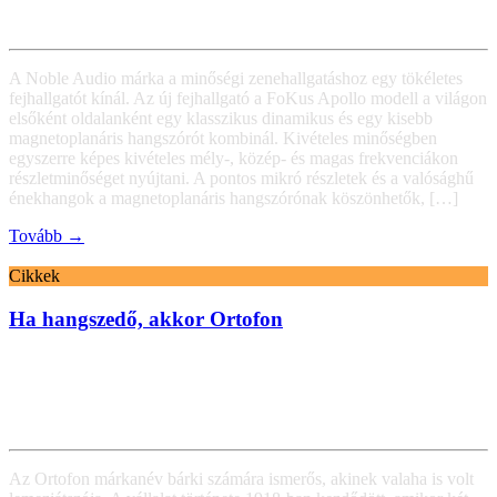
A Noble Audio márka a minőségi zenehallgatáshoz egy tökéletes
fejhallgatót kínál. Az új fejhallgató a FoKus Apollo modell a világon
elsőként oldalanként egy klasszikus dinamikus és egy kisebb
magnetoplanáris hangszórót kombinál. Kivételes minőségben
egyszerre képes kivételes mély-, közép- és magas frekvenciákon
részletminőséget nyújtani. A pontos mikró részletek és a valósághű
énekhangok a magnetoplanáris hangszórónak köszönhetők, […]
Tovább →
Cikkek
Ha hangszedő, akkor Ortofon
Az Ortofon márkanév bárki számára ismerős, akinek valaha is volt