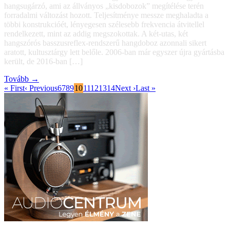
hangsugárzó, ami az állványos „kisdobozok” megítélése terén
forradalmi változást hozott. Teljesítménye messze meghaladta a
többi konstrukcióét, lényegesen szélesebb frekvencia átvitellel
rendelkezett, mint az addig megszokottak. A két-utas, két
hangszórós basszusreflex-rendszerű hangdoboz azonnali sikert
aratott, kultusztárgy lett belőle. 2006-ban már egyszer újra gyártásba
került, de 2016-ban […]
Tovább →
« First
‹ Previous
6
7
8
9
10
11
12
13
14
Next ›
Last »