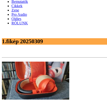
Bemutatók
Cikkek
Zene
Pro Audio
Oldies
RÓLUNK
1.fïkép 20250309