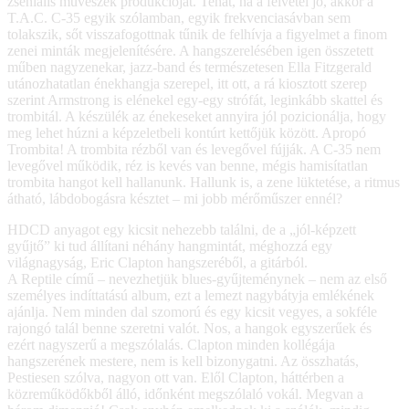
zseniális művészek produkcióját. Tehát, ha a felvétel jó, akkor a
T.A.C. C-35 egyik szólamban, egyik frekvenciasávban sem
tolakszik, sőt visszafogottnak tűnik de felhívja a figyelmet a finom
zenei minták megjelenítésére. A hangszerelésében igen összetett
műben nagyzenekar, jazz-band és természetesen Ella Fitzgerald
utánozhatatlan énekhangja szerepel, itt ott, a rá kiosztott szerep
szerint Armstrong is elénekel egy-egy strófát, leginkább skattel és
trombitál. A készülék az énekeseket annyira jól pozicionálja, hogy
meg lehet húzni a képzeletbeli kontúrt kettőjük között. Apropó
Trombita! A trombita rézből van és levegővel fújják. A C-35 nem
levegővel működik, réz is kevés van benne, mégis hamisítatlan
trombita hangot kell hallanunk. Hallunk is, a zene lüktetése, a ritmus
átható, lábdobogásra késztet – mi jobb mérőműszer ennél?
HDCD anyagot egy kicsit nehezebb találni, de a „jól-képzett
gyűjtő” ki tud állítani néhány hangmintát, méghozzá egy
világnagyság, Eric Clapton hangszeréből, a gitárból.
A Reptile című – nevezhetjük blues-gyűjteménynek – nem az első
személyes indíttatású album, ezt a lemezt nagybátyja emlékének
ajánlja. Nem minden dal szomorú és egy kicsit vegyes, a sokféle
rajongó talál benne szeretni valót. Nos, a hangok egyszerűek és
ezért nagyszerű a megszólalás. Clapton minden kollégája
hangszerének mestere, nem is kell bizonygatni. Az összhatás,
Pestiesen szólva, nagyon ott van. Elől Clapton, háttérben a
közreműködőkből álló, időnként megszólaló vokál. Megvan a