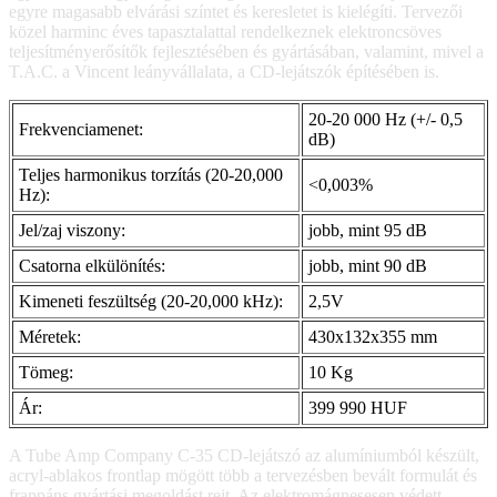
egyre magasabb elvárási színtet és keresletet is kielégíti. Tervezői
közel harminc éves tapasztalattal rendelkeznek elektroncsöves
teljesítményerősítők fejlesztésében és gyártásában, valamint, mivel a
T.A.C. a Vincent leányvállalata, a CD-lejátszók építésében is.
20-20 000 Hz (+/- 0,5
Frekvenciamenet:
dB)
Teljes harmonikus torzítás (20-20,000
<0,003%
Hz):
Jel/zaj viszony:
jobb, mint 95 dB
Csatorna elkülönítés:
jobb, mint 90 dB
Kimeneti feszültség (20-20,000 kHz):
2,5V
Méretek:
430x132x355 mm
Tömeg:
10 Kg
Ár:
399 990 HUF
A Tube Amp Company C-35 CD-lejátszó az alumíniumból készült,
acryl-ablakos frontlap mögött több a tervezésben bevált formulát és
frappáns gyártási megoldást rejt. Az elektromágnesesen védett,