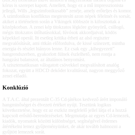
kórus is szerepet kapott. Amellett, hogy ez a mű impresszionista
jellegű, Wills „legszimfonikusabb” zenéje, amely erőteljes és komor.
A szimfonikus konfliktus megtestesíti azon népek félelmét és sorsát,
akiket a történelem során a Vikingek többször is kifosztottak a
középkorban. A zenei kép titokzatos légköre gyönyörű, csillogó,
mégis titokzatos ütőhatásokkal, fúvósok akkordjaival, ködös
képekkel operál. Itt esetleg kritika érheti az alsó regiszter
megvalósítását, ami ritkán előfordulva, de kissé színezett, mintha
energia és részlet hiányos lenne. Ez csak egy „kihegyezett”
hangrendszerben, gyakorlott fülnek észlelhető, nem rontja a
hangzási balanszot, az általános benyomást.
A szisztematikusan válogatott csövekkel megvalósított analóg
fokozat, együtt a HDCD dekóder kvalitással, nagyon meggyőző
zenei előadó.
Konklúzió
A T.A.C. által prezentált C-35 Cd-játékos kedvező árért imponáló
hangminőséget és élvezeti értéket nyújt. Tesztünk logikus
következtetése, hogy ez az eszköz megfelelő jellel látja el a hozzá
kapcsolt erősítő-berendezéseket. Megmutatja az egyes Cd-lemezek,
kiadók, nyomatok közötti különbséget, segítségével érdemes
átértékelni lemez gyűjteményünket, de akár tovább halmozni a
gyűjtött lemezek sorát.