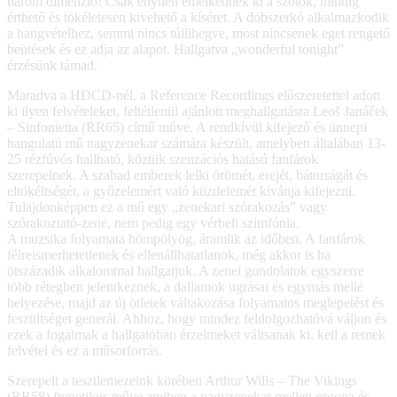
három dimenzió! Csak enyhén emelkednek ki a szólók, mindig
érthető és tökéletesen kivehető a kíséret. A dobszerkó alkalmazkodik
a hangvételhez, semmi nincs túllihegve, most nincsenek eget rengető
beütések és ez adja az alapot. Hallgatva „wonderful tonight”
érzésünk támad.
Maradva a HDCD-nél, a Reference Recordings előszeretettel adott
ki ilyen felvételeket, feltétlenül ajánlott meghallgatásra Leoš Janáček
– Sinfonietta (RR65) című műve. A rendkívül kifejező és ünnepi
hangulatú mű nagyzenekar számára készült, amelyben általában 13-
25 rézfúvós hallható, köztük szenzációs hatású fanfárok
szerepelnek. A szabad emberek lelki örömét, erejét, bátorságát és
eltökéltségét, a győzelemért való küzdelemét kívánja kifejezni.
Tulajdonképpen ez a mű egy „zenekari szórakozás” vagy
szórakoztató-zene, nem pedig egy vérbeli szimfónia.
A muzsika folyamata hömpölyög, áramlik az időben. A fanfárok
félreismerhetetlenek és ellenállhatatlanok, még akkor is ha
ötszázadik alkalommal hallgatjuk. A zenei gondolatok egyszerre
több rétegben jelentkeznek, a dallamok ugrásai és egymás mellé
helyezése, majd az új ötletek váltakozása folyamatos meglepetést és
feszültséget generál. Ahhoz, hogy mindez feldolgozhatóvá váljon és
ezek a fogalmak a hallgatóban érzelmeket váltsanak ki, kell a remek
felvétel és ez a műsorforrás.
Szerepelt a tesztlemezeink körében Arthur Wills – The Vikings
(RR58) frenetikus műve amiben a nagyzenekar mellett orgona és