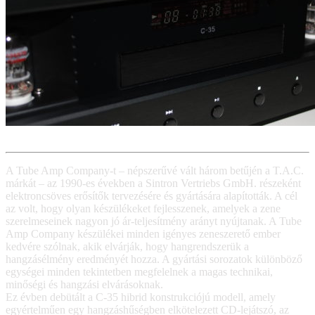
A Tube Amp Company-t – népszerűvé vált három betűjén a T.A.C.
márkát – az 1990-es években a Sintron Vertriebs GmbH. részeként
elektroncsöves erősítők tervezésére és gyártására alapították. A cél
az volt, hogy olyan készülékeket fejlesszenek, amelyek a zene
szerelmeseinek nagyon jó ár-teljesítmény arányt nyújtanak. A Tube
Amp Company készülékei minden igényes zeneszerető ember
kedvére szólnak, akik elvárják, hogy hangrendszerük a
hangzásélmény eredményét hozza. A gyártási sorozatok különböző
egységei minden tekintetben megfelelnek a magas technikai,
minőségi és hangzási elvárásoknak.
Ez évben debütált a C-35 hibrid konstrukciójú modell, amely
egyértelműen egy hangzáshűségben elkötelezett CD-lejátszó, az