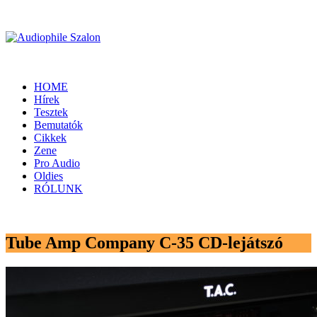
HOME
Hírek
Tesztek
Bemutatók
Cikkek
Zene
Pro Audio
Oldies
RÓLUNK
Tube Amp Company C-35 CD-lejátszó