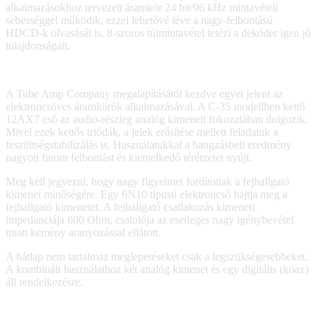
alkalmazásokhoz tervezett áramkör 24 bit/96 kHz mintavételi
sebességgel működik, ezzel lehetővé téve a nagy-felbontású
HDCD-k olvasását is. 8-szoros túlmintavétel tetézi a dekóder igen jó
tulajdonságait.
A Tube Amp Company megalapításától kezdve egyet jelent az
elektroncsöves áramkörök alkalmazásával. A C-35 modellben kettő
12AX7 cső az audio-részleg analóg kimeneti fokozatában dolgozik.
Mivel ezek kettős triódák, a jelek erősítése mellett feladatuk a
feszültségstabilizálás is. Használatukkal a hangzásbeli eredmény
nagyon finom felbontást és kiemelkedő térérzetet nyújt.
Meg kell jegyezni, hogy nagy figyelmet fordítottak a fejhallgató
kimenet minőségére. Egy 6N10 típusú elektroncső hajtja meg a
fejhallgató kimenetet. A fejhallgató csatlakozás kimeneti
impedanciája 600 Ohm, csatolója az esetleges nagy igénybevétel
miatt kemény aranyozással ellátott.
A hátlap nem tartalmaz meglepetéseket csak a legszükségesebbeket.
A kombinált használathoz két analóg kimenet és egy digitális (koax)
áll rendelkezésre.