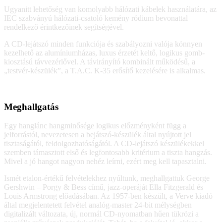
Ugyanitt lehetőség van komolyabb hálózati kábelek használatára, az
IEC szabványú hálózati-csatoló kemény ródium bevonattal
rendelkező érintkezőinek segítségével.
A CD-lejátszó minden funkciója és szabályozni valója könnyen
kezelhető az alumíniumházas, luxus érzetét keltő, logikus gomb-
kiosztású távvezérlővel. A távirányító kombinált működésű, a
„testvér-készülék”, a T.A.C. K-35 erősítő kezelésére is alkalmas.
Meghallgatás
Egy hanglánc hangminősége logikus előzményként függ a
jelforrástól, nevezetesen a bejátszó-készülék által nyújtott jel
tisztaságától, feldolgozhatóságától. A CD-lejátszó készülékekkel
szemben támasztott első és legfontosabb kritérium a tiszta hangzás.
Mivel a jó hangot nagyon nehéz leírni, ezért meg kell tapasztalni.
Ismét etalon-értékű felvételekhez nyúltunk, meghallgattuk George
Gershwin – Porgy & Bess című, jazz-operáját Ella Fitzgerald és
Louis Armstrong előadásában. Az 1957-ben készült, a Verve kiadó
által megjelentetett felvétel analóg-master 24-bit mélységben
digitalizált változata, új, normál CD-nyomatban hűen tükrözi a