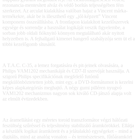
rezonancia-mentesített alváz és védő borítás teljességében fém
szerkezet. Az arculat kialakítása valóban hajaz a Vincent márka-
termékekre, akár be is illeszthető egy „jól-képzett” Vincent
komponens összeállításba. A frontlapon kialakított kezelőszervek
egysége és sorrendje a használat logikáját veszik figyelembe, a
sorban jobb oldali fióknyitó könnyen megtalálható akár nyitott
helyzetben is. A fejhallgató kimenet hangerő szabályzója sem üt el a
többi kezelőgomb sítusától.
A T.A.C. C-35, a lemez forgatására és pit-jeinek olvasására, a
Philips VAM1202 mechanikáját és CD7-II szervóját használja. A
szigorú Philips specifikációnak megfelelő futómű
megkülönböztetetten jobb, mint egy, a DVD-formátumot is kezelni
képes alapkategóriás meghajtó. A négy gumi pilléren nyugvó
VAM1202 mechanizmus nagyon sok kiváló CD-játszó alapja volt
az elmúlt évtizedekben.
Az áramellátást egy méretes toroid transzformátor végzi hálózati
feszültség szűréssel és teljesítmény stabilizáló áramkörökkel. Ellátja
a készülék logikai áramköreit és a jelátalakító egységeket – mind a
digitális, mind az analóg vonalon – és természetesen, fűtőáramkört