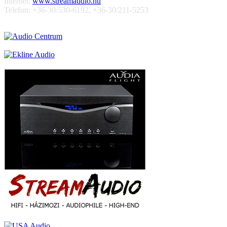
Internet:
www.streamaudio.hu
Telefon: +36-30/530-6192, +36-30/211-5253