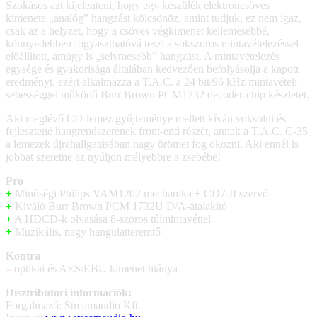
Szokásos azt kijelenteni, hogy egy készülék elektroncsöves
kimenete „analóg” hangzást kölcsönöz, amint tudjuk, ez nem igaz,
csak az a helyzet, hogy a csöves végkimenet kellemesebbé,
könnyedebben fogyaszthatóvá teszi a sokszoros mintavételezéssel
előállított, amúgy is „selymesebb” hangzást. A mintavételezés
egysége és gyakorisága általában kedvezően befolyásolja a kapott
eredményt, ezért alkalmazza a T.A.C. a 24 bit/96 kHz mintavételi
sebességgel működő Burr Brown PCM1732 decoder-chip készletet.
Aki meglévő CD-lemez gyűjteménye mellett kíván voksolni és
fejlesztené hangrendszerének front-end részét, annak a T.A.C. C-35
a lemezek újrahallgatásában nagy örömet fog okozni. Aki ennél is
jobbat szeretne az nyúljon mélyebbre a zsebébe!
Pro
+
Minőségi Philips VAM1202 mechanika + CD7-II szervó
+
Kiváló Burr Brown PCM 1732U D/A-átalakító
+
A HDCD-k olvasása 8-szoros túlmintavéttel
+
Muzikális, nagy hangulatteremtő
Kontra
–
optikai és AES/EBU kimenet hiánya
Disztribútori információk:
Forgalmazó: Streamaudio Kft.