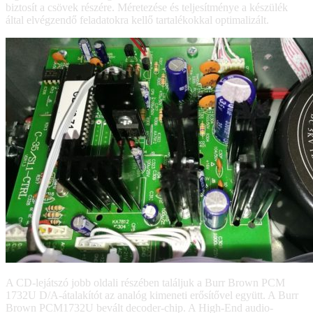
biztosít a csövek részére. Méretezése és teljesítménye a készülék
által elvégzendő feladatokra kellő tartalékokkal optimalizált.
A CD-lejátszó jobb oldali részében találjuk a Burr Brown PCM
1732U D/A-átalakítót az analóg kimeneti erősítővel együtt. A Burr
Brown PCM1732U bevált decoder-chip. A High-End audio-