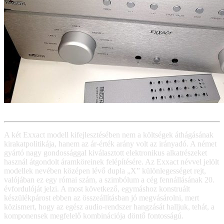
A két Exxact modell kifejlesztésében nem a költségek áthágásának
kirakatpolitikája, hanem az ár-érték arány volt az irányadó. A német
gyártó nagy gondossággal kiválasztott elektronikus alkatrészeket
használ átgondolt áramköreinek felépítésére. Az Exxact névvel jelölt
modellek nevében középen lévő dupla „X” különlegességet rejt,
valójában ez egy római szám, a szimbólum a cég fennállásának 20.
évfordulóját jelzi. A most következő, egymáshoz konstruált
készülékpárost ebben az összeállításban jó megvásárolni, mert
közismert, hogy az egész audio-rendszer hangzását halljuk, tehát, a
komponensek megfelelő kombinációja döntő fontosságú.