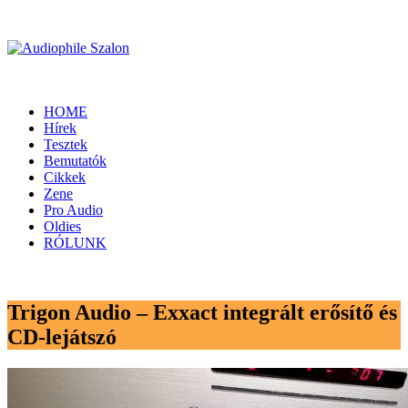
HOME
Hírek
Tesztek
Bemutatók
Cikkek
Zene
Pro Audio
Oldies
RÓLUNK
Trigon Audio – Exxact integrált erősítő és
CD-lejátszó