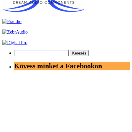
Keresés:
Kövess minket a Facebookon