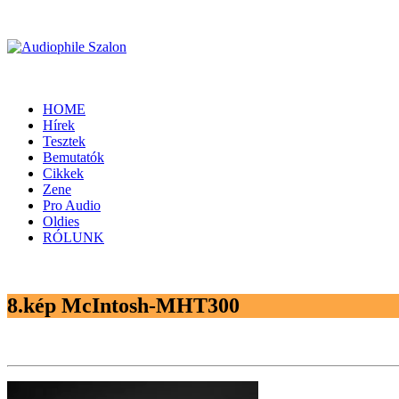
HOME
Hírek
Tesztek
Bemutatók
Cikkek
Zene
Pro Audio
Oldies
RÓLUNK
8.kép McIntosh-MHT300