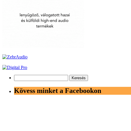
Keresés:
Kövess minket a Facebookon