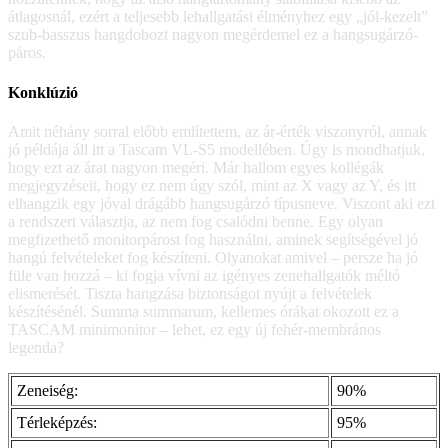
átlagosnál, ezért a teljesebb lehallgatási élményhez egy „jól-kezelt”
szub-basszus hangdobozt nagyon megérdemel ez a hangsugárzó-
páros.
Konklúzió
Amit néhány sorral előbb említettem, az ár-érték viszonyról, annak
jó példája áll itt a Tascam VL-S5 modellében. Úgy is mondhatjuk,
hogy ezt az árat nagyon megéri. Már hallom egyes kollégák
megjegyzéseit, hogy ez nem úgy szól, mint az X vagy az Y, és itt
elhangzik egy jóval drágább hangsugárzó típusneve. Viszont aki ezt
a rendszert választja, az nem fog csalódni benne. Egy olyan
megfizethető monitorpárost fog használni, aminek segítségével jó
hangú felvételeket fog készíteni. Olyanokat amivel – persze ha jó
füle van hozzá – ki fogja vívni az igényes zenehallgatók méltó
elismerését. Tiszta hangzása biztonságot nyújt a felvételek
készítésénél. Summa summarum, kellemes órákat okozott ez a
TASCAM minimonitor – lehet, ez egy új fehér-membrános
legenda?
Zeneiség:
90%
Térleképzés:
95%