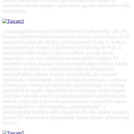
hálózati főkapcsoló. A modern ipari formatervezés mellett az
akusztikus mérések alapján a felső részen egy kör alakú reflexnyílás
foglal helyet.
A hangsugárzóba integrált erősítő bemeneti érzékenysége 200 mV,
könnyen illeszthető keverő-berendezéseinkhez. A szabványos XLR
bemenet impedanciája 20 kΩ, a jack-bemeneté 10 kΩ. A rendszer
energiatakarékos, hiszen a teljesítmény felvétel csak 60 Watt. A
keresztezési frekvenciát 3.2 kHz-en találjuk, ami egy kicsit
magasabban van, mint néhány konkurens gyártó esetében. Ez
érezhetően jobban mutatja a fázis egyenletességet a kritikus közép-
tartományi területen. Az erősítő elektronika és a hangszórók
épségéről külön védelmi áramkör gondoskodik, így nem kell
aggódnunk a túlmelegedés, a bekapcsolási tranziensek, valamint a
túlzottan nagy bemenő jel által keltett károsodásoktól. A védelem
kiküszöböli az egyéb, mint például az áramellátás, szoba világítás
vagy más forrásból érkező, a jelláncban jelenlévő alkatrészek által
okozott, külső zajt. A tervezők gondoskodtak a hangszóró mágnes
árnyékolásáról is, ezért nyugodtan „odaengedhetjük” a
számítógépünk közelébe. Bár a mágneses térerőre inkább a régebbi
típusú CRT monitorok a nyűgösebbek, ennek ellenére az óvatosság
nem árt.