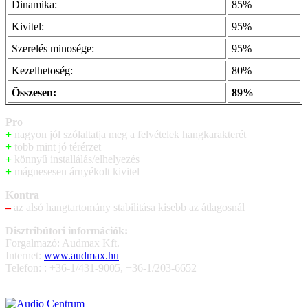
Dinamika:
85%
Kivitel:
95%
Szerelés minosége:
95%
Kezelhetoség:
80%
Összesen:
89%
Pro
+
nagyon jól szólaltatja meg a felvételek hangkarakterét
+
több mint jó térérzet
+
könnyű installálás/elhelyezés
+
mágnesesen árnyékolt kivitel
Kontra
–
az alsó hangtartomány stabilitása kisebb az átlagosnál
Disztribútori információk:
Forgalmazó: Audmax Kft.
Internet:
www.audmax.hu
Telefon: : +36-1/431-9005, +36-1/203-6652