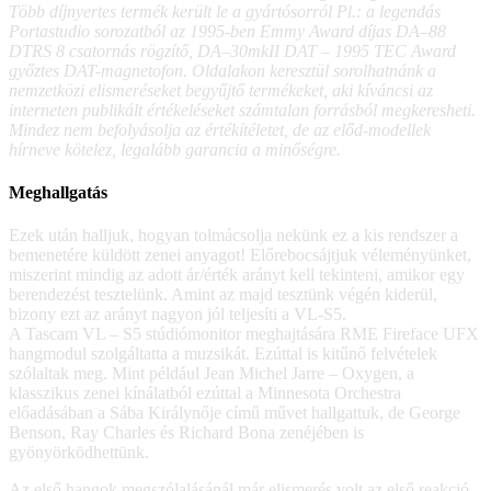
Több díjnyertes termék került le a gyártósorról Pl.: a legendás
Portastudio sorozatból az 1995-ben Emmy Award díjas DA–88
DTRS 8 csatornás rögzítő, DA–30mkII DAT – 1995 TEC Award
győztes DAT-magnetofon. Oldalakon keresztül sorolhatnánk a
nemzetközi elismeréseket begyűjtő termékeket, aki kíváncsi az
interneten publikált értékeléseket számtalan forrásból megkeresheti.
Mindez nem befolyásolja az értékítéletet, de az előd-modellek
hírneve kötelez, legalább garancia a minőségre.
Meghallgatás
Ezek után halljuk, hogyan tolmácsolja nekünk ez a kis rendszer a
bemenetére küldött zenei anyagot! Előrebocsájtjuk véleményünket,
miszerint mindig az adott ár/érték arányt kell tekinteni, amikor egy
berendezést tesztelünk. Amint az majd tesztünk végén kiderül,
bizony ezt az arányt nagyon jól teljesíti a VL-S5.
A Tascam VL – S5 stúdiómonitor meghajtására RME Fireface UFX
hangmodul szolgáltatta a muzsikát. Ezúttal is kitűnő felvételek
szólaltak meg. Mint például Jean Michel Jarre – Oxygen, a
klasszikus zenei kínálatból ezúttal a Minnesota Orchestra
előadásában a Sába Királynője című művet hallgattuk, de George
Benson, Ray Charles és Richard Bona zenéjében is
gyönyörködhettünk.
Az első hangok megszólalásánál már elismerés volt az első reakció,