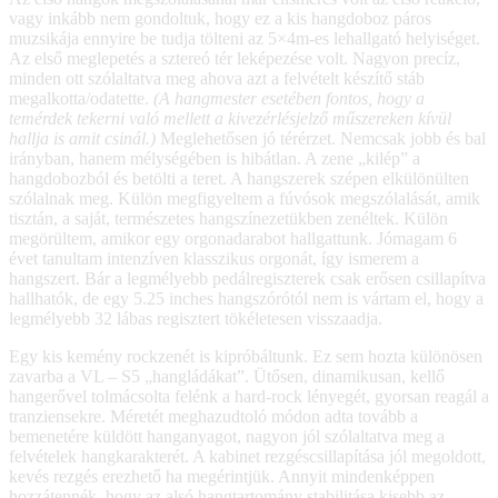
vagy inkább nem gondoltuk, hogy ez a kis hangdoboz páros
muzsikája ennyire be tudja tölteni az 5×4m-es lehallgató helyiséget.
Az első meglepetés a sztereó tér leképezése volt. Nagyon precíz,
minden ott szólaltatva meg ahova azt a felvételt készítő stáb
megalkotta/odatette.
(A hangmester esetében fontos, hogy a
temérdek tekerni való mellett a kivezérlésjelző műszereken kívül
hallja is amit csinál.)
Meglehetősen jó térérzet. Nemcsak jobb és bal
irányban, hanem mélységében is hibátlan. A zene „kilép” a
hangdobozból és betölti a teret. A hangszerek szépen elkülönülten
szólalnak meg. Külön megfigyeltem a fúvósok megszólalását, amik
tisztán, a saját, természetes hangszínezetükben zenéltek. Külön
megörültem, amikor egy orgonadarabot hallgattunk. Jómagam 6
évet tanultam intenzíven klasszikus orgonát, így ismerem a
hangszert. Bár a legmélyebb pedálregiszterek csak erősen csillapítva
hallhatók, de egy 5.25 inches hangszórótól nem is vártam el, hogy a
legmélyebb 32 lábas regisztert tökéletesen visszaadja.
Egy kis kemény rockzenét is kipróbáltunk. Ez sem hozta különösen
zavarba a VL – S5 „hangládákat”. Ütősen, dinamikusan, kellő
hangerővel tolmácsolta felénk a hard-rock lényegét, gyorsan reagál a
tranziensekre. Méretét meghazudtoló módon adta tovább a
bemenetére küldött hanganyagot, nagyon jól szólaltatva meg a
felvételek hangkarakterét. A kabinet rezgéscsillapítása jól megoldott,
kevés rezgés erezhető ha megérintjük. Annyit mindenképpen
hozzátennék, hogy az alsó hangtartomány stabilitása kisebb az