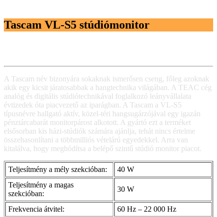
Tascam VL-S5 stúdiómonitor
A Tascam név bizonyára sokaknak ismerősen cseng, főleg azoknak
akik egy kicsit járatosabbak a hangtechnika világában. A TEAC cég
analóg és digitális stúdiótechnikával foglalkozó leányvállalata
évtizedek óta piacvezető az iparágban. A Tascam a VL-S5
típusnévre hallgató aktív, közel-téri hangsugárzójával egy igazán
pénztárcabarát monitorpárost alkotott. A gyártó ezt a terméket
elsősorban kis házi-stúdiók számára ajánlja, tehát nincs értelme
összehasonlítani a többmilliós vételárú egyedekkel. Arra van
kitalálva, hogy meghódítsa a belépő szintű stúdió monitor piacot.
Teljesítmény a mély szekcióban:
40 W
Teljesítmény a magas
30 W
szekcióban:
Frekvencia átvitel:
60 Hz – 22 000 Hz