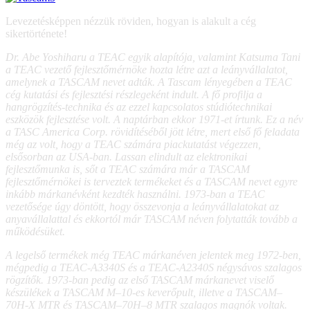
Levezetésképpen nézzük röviden, hogyan is alakult a cég
sikertörténete!
Dr. Abe Yoshiharu a TEAC egyik alapítója, valamint Katsuma Tani
a TEAC vezető fejlesztőmérnöke hozta létre azt a leányvállalatot,
amelynek a TASCAM nevet adták. A Tascam lényegében a TEAC
cég kutatási és fejlesztési részlegeként indult. A fő profilja a
hangrögzítés-technika és az ezzel kapcsolatos stúdiótechnikai
eszközök fejlesztése volt. A naptárban ekkor 1971-et írtunk. Ez a név
a TASC America Corp. rövidítéséből jött létre, mert első fő feladata
még az volt, hogy a TEAC számára piackutatást végezzen,
elsősorban az USA-ban. Lassan elindult az elektronikai
fejlesztőmunka is, sőt a TEAC számára már a TASCAM
fejlesztőmérnökei is terveztek termékeket és a TASCAM nevet egyre
inkább márkanévként kezdték használni. 1973-ban a TEAC
vezetősége úgy döntött, hogy összevonja a leányvállalatokat az
anyavállalattal és ekkortól már TASCAM néven folytatták tovább a
működésüket.
A legelső termékek még TEAC márkanéven jelentek meg 1972-ben,
mégpedig a TEAC-A3340S és a TEAC-A2340S négysávos szalagos
rögzítők. 1973-ban pedig az első TASCAM márkanevet viselő
készülékek a TASCAM M–10-es keverőpult, illetve a TASCAM–
70H-X MTR és TASCAM–70H–8 MTR szalagos magnók voltak.