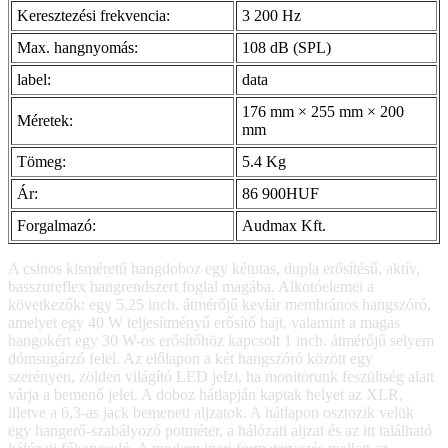
Keresztezési frekvencia:
3 200 Hz
Max. hangnyomás:
108 dB (SPL)
label:
data
176 mm × 255 mm × 200
Méretek:
mm
Tömeg:
5.4 Kg
Ár:
86 900HUF
Forgalmazó:
Audmax Kft.
A csinos kisméretű hangdoboz egy kétutas, dupla erősítésű, aktív,
basszureflex hangrendszert foglal magába. Alkotóelemei a
következők: egy 5,25 inch. átmérőjű kevlár membrános hangszóró,
amelyet egy 40 W teljesítményű erősítő hajt, valamint a magas
hangokért egy 30 W-os erősítőhöz kapcsolt 1 inch. átmérőjű selyem
dómsugárzó felel. Az előlapon a két hangszóró között egy
szerényen, zölden világító LED jelzi, ha monitorunk feszültség alatt
várja a bemenő jelet. A doboz hátlapján kaptak helyet az XLR,
illetve a 6,3-as jack bemeneti aljzatok. A hátlapon osztozik velük
egy hangerő-szabályozó potméter, a hálózati aljzat és az itt található