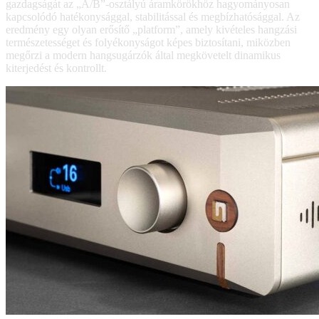
gazdagságát az „A/B”-osztályú áramkörökhöz hagyományosan
kapcsolódó hatékonysággal, stabilitással és megbízhatósággal. Az
eredmény egy olyan erősítő „platform”, amely kivételes hangzási
természetességet és folyékonyságot képes biztosítani, miközben
megőrzi a modern hangsugárzók által megkövetelt dinamikus
kiterjedést és kontrollt.