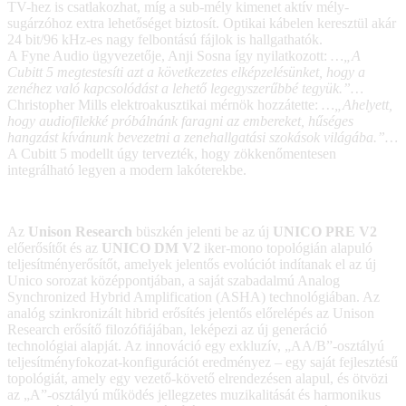
TV-hez is csatlakozhat, míg a sub-mély kimenet aktív mély-
sugárzóhoz extra lehetőséget biztosít. Optikai kábelen keresztül akár
24 bit/96 kHz-es nagy felbontású fájlok is hallgathatók.
A Fyne Audio ügyvezetője, Anji Sosna így nyilatkozott:
…„A
Cubitt 5 megtestesíti azt a következetes elképzelésünket, hogy a
zenéhez való kapcsolódást a lehető legegyszerűbbé tegyük.”…
Christopher Mills elektroakusztikai mérnök hozzátette:
…„Ahelyett,
hogy audiofilekké próbálnánk faragni az embereket, hűséges
hangzást kívánunk bevezetni a zenehallgatási szokások világába.”…
A Cubitt 5 modellt úgy tervezték, hogy zökkenőmentesen
integrálható legyen a modern lakóterekbe.
Az
Unison Research
büszkén jelenti be az új
UNICO PRE V2
előerősítőt és az
UNICO DM V2
iker-mono topológián alapuló
teljesítményerősítőt, amelyek jelentős evolúciót indítanak el az új
Unico sorozat középpontjában, a saját szabadalmú Analog
Synchronized Hybrid Amplification (ASHA) technológiában. Az
analóg szinkronizált hibrid erősítés jelentős előrelépés az Unison
Research erősítő filozófiájában, leképezi az új generáció
technológiai alapját. Az innováció egy exkluzív, „AA/B”-osztályú
teljesítményfokozat-konfigurációt eredményez – egy saját fejlesztésű
topológiát, amely egy vezető-követő elrendezésen alapul, és ötvözi
az „A”-osztályú működés jellegzetes muzikalitását és harmonikus