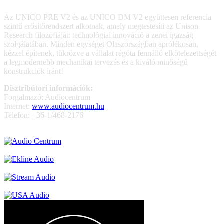
Az UNICO PRE V2 és az UNICO DM V2 együttesen referencia
szintű erősítőrendszert alkotnak, amely megtestesíti az Unison
Research filozófiáját: technológiai innováció a zenei igazság
szolgálatában. Minden egységet Olaszországban aprólékosan,
kézzel építenek, tükrözve a vállalat régóta fennálló elkötelezettségét
a legmodernebb mechanikai tervezés és a kiváló minőségű
konstrukciók iránt!
Disztribútori információk:
Forgalmazó: Audiocentrum
Internet:
www.audiocentrum.hu
Telefon: +36-1/468-2176