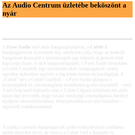
Az Audio Centrum üzletébe beköszönt a
nyár
A
Fyne Audio
első aktív hangsugárzójával, a
Cubitt 5
hangsugárzóval új területre lép, amelynek célja, hogy az audiofil
hangzáson keresztül a zenerajongók egy teljesen új generációját
kapcsolja össze. A skót hangszórógyártó, a Fyne Audio bemutatta
a Cubitt 5 modellt, egy univerzális aktív hangsugárzót, amely
egyetlen dobozban egyesíti a cég szinte összes technológiáját. A
„Cubitt” név a Cubitt Courtból – a Fyne Audio glasgow-i
központjából és csúcskategóriás termékeket gyártó üzeméből – ered.
A két évig tartó fejlesztés alatt a Cubitt 5 típusú többfunkciós aktív
típust úgy tervezték, hogy kiváló minőségű zenehallgatási élményt
nyújtson okostelefonokhoz, lemezjátszókhoz és televíziókhoz –
egyszerű csatlakoztatással.
A márka a passzív hangsugárzók széles választékával csodálatra
méltó sikereket ért el, de most a a Cubitt 5-tel a fiatalabb és