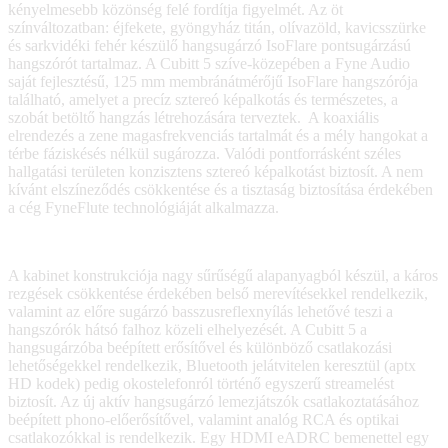
kényelmesebb közönség felé fordítja figyelmét. Az öt
színváltozatban: éjfekete, gyöngyház titán, olívazöld, kavicsszürke
és sarkvidéki fehér készülő hangsugárzó IsoFlare pontsugárzású
hangszórót tartalmaz. A Cubitt 5 szíve-közepében a Fyne Audio
saját fejlesztésű, 125 mm membránátmérőjű IsoFlare hangszórója
található, amelyet a precíz sztereó képalkotás és természetes, a
szobát betöltő hangzás létrehozására terveztek. A koaxiális
elrendezés a zene magasfrekvenciás tartalmát és a mély hangokat a
térbe fáziskésés nélkül sugározza. Valódi pontforrásként széles
hallgatási területen konzisztens sztereó képalkotást biztosít. A nem
kívánt elszíneződés csökkentése és a tisztaság biztosítása érdekében
a cég FyneFlute technológiáját alkalmazza.
A kabinet konstrukciója nagy sűrűségű alapanyagból készül, a káros
rezgések csökkentése érdekében belső merevítésekkel rendelkezik,
valamint az előre sugárzó basszusreflexnyílás lehetővé teszi a
hangszórók hátsó falhoz közeli elhelyezését. A Cubitt 5 a
hangsugárzóba beépített erősítővel és különböző csatlakozási
lehetőségekkel rendelkezik, Bluetooth jelátvitelen keresztül (aptx
HD kodek) pedig okostelefonról történő egyszerű streamelést
biztosít. Az új aktív hangsugárzó lemezjátszók csatlakoztatásához
beépített phono-előerősítővel, valamint analóg RCA és optikai
csatlakozókkal is rendelkezik. Egy HDMI eADRC bemenettel egy