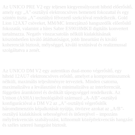
Az UNICO PRE V2 egy teljesen kiegyensúlyozott hibrid előerősítő,
amely egy „A”-osztályú elektroncsöves bemeneti fokozattal és egy
szintén tiszta „A”-osztályú félvezető szekcióval rendelkezik. Gold
Lion 12AX7 csöveket, MM/MC lemezjátszó hangszedők előerősítő
fokozatát, valamint a híres Sabre ES9018MKII digitális konvertert
tartalmazza. Negatív visszacsatolás nélküli kialakításának
köszönhetően kiváló átláthatóságot, jobb linearitást és kiváló
koherenciát biztosít, mélységgel, kiváló textúrával és realizmussal
szolgáltatva a zenét.
Az UNICO DM V2 egy autentikus dual-mono végerősítő, egy
hibrid 12AU7 elektroncsöves erősítő, amelyet a kompromisszumok
nélküli, maximális teljesítményre terveztek. Minden csatorna,
maximalizálva a leválasztást és minimalizálva az interferenciát,
független áramkörrel és dedikált tápegységgel rendelkezik. Az
Unison (ASHA) technológiából származó „A-AB”-osztályú
konfigurációval a DM V2 az „A”-osztályú végerősítők
háromdimenziós képalkotását nyújtja, ötvözve azokat az „A/B”-
osztályú kialakítások sebességével és ütőerejével – impozáns
mélyfrekvenciás szabályozást, kifinomult középfrekvenciás hangzást
és széles sztereó hangzást biztosít.