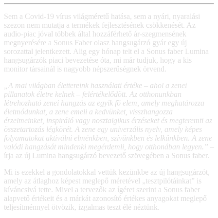
Sem a Covid-19 vírus világméretű hatása, sem a nyári, nyaralási
szezon nem mutatja a termékek fejlesztésének csökkenését. Az
audio-piac jóval többek által hozzáférhető ár-szegmensének
megnyerésére a Sonus Faber olasz hangsugárzó gyár egy új
sorozattal jelentkezett. Alig egy hónap telt el a Sonus faber Lumina
hangsugárzók piaci bevezetése óta, mi már tudjuk, hogy a kis
monitor társainál is nagyobb népszerűségnek örvend.
„A mai világban élettereink használati értéke – ahol a zenei
pillanatok életre kelnek – felértékelődött. Az otthonunkban
létrehozható zenei hangzás az egyik fő elem, amely meghatározza
életmódunkat, a zene emeli a kedvünket, visszhangozza
érzelmeinket, inspiráló vagy nosztalgikus érzéseket és megteremti az
összetartozás légkörét. A zene egy univerzális nyelv, amely képes
folyamatokat aktiválni elménkben, szívünkben és lelkünkben. A zene
valódi hangzását mindenki megérdemli, hogy otthonában legyen.”
–
írja az új Lumina hangsugárzó bevezető szövegében a Sonus faber.
Mi is ezekkel a gondolatokkal vettük kezünkbe az új hangsugárzót,
amely az átlaghoz képest meglepő méretével „tesztpilótáinkat” is
kíváncsivá tette. Mivel a tervezők az ígéret szerint a Sonus faber
alapvető értékeit és a márkát azonosító értékes anyagokat meglepő
teljesítménnyel ötvözik, izgalmas teszt élé néztünk.