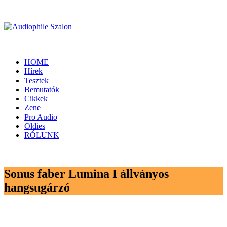
HOME
Hírek
Tesztek
Bemutatók
Cikkek
Zene
Pro Audio
Oldies
RÓLUNK
Sonus faber Lumina I állványos
hangsugárzó