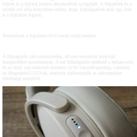
fejünk és a füleink pontos illeszkedését szolgálják. A fülpárnák és a
szorító erő elég kényelmes ahhoz, hogy fejhallgatónk akár egy órát
is a fejünkön legyen.
Tetszetősek a fejpánton lévő bordó színű betétek.
A fülkagylók zárt szerkezetűek, 40 mm membrán átmérőjű
hangkeltőket tartalmaznak. A bal fülhallgatón található a bekapcsoló
és az aktív zajcsökkentő áramkör (ANC) kezelő-gombja, valamint
az állapotjelző LED-ek, amelyek tájékoztatják az akkumulátor
töltöttségi szintjéről.