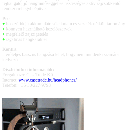
fejhallgató, jó hangminőséggel és tisztességes aktív zajcsökkentő
rendszerrel egybeépítve.
Pro
+
hosszú idejű akkumulátor-élettartam és vezeték nélküli tartomány
+
könnyen használható kezelőszervek
+
megfelelő zajszigetelés
+
izgalmas hangkarakter
Kontra
–
erőteljes basszus hangzása lehet, hogy nem mindenki számára
kedvező
Disztribútori információk:
Forgalmazó: CaseTrade Kft.
Internet:
www.casetrade.hu/headphones/
Telefon: +36-30/227-9793