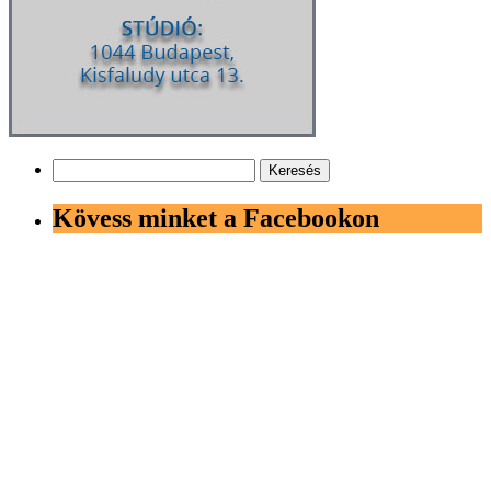
Keresés:
Kövess minket a Facebookon