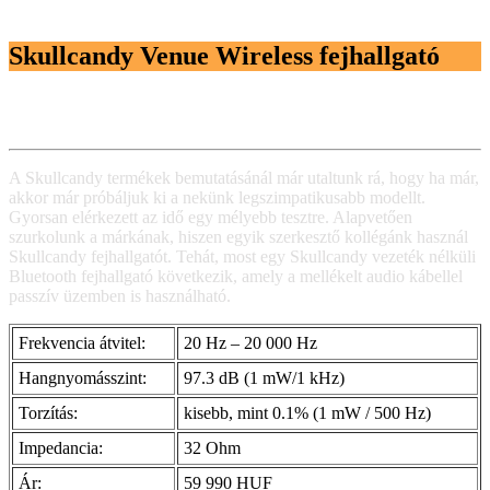
Skullcandy Venue Wireless fejhallgató
A Skullcandy termékek bemutatásánál már utaltunk rá, hogy ha már,
akkor már próbáljuk ki a nekünk legszimpatikusabb modellt.
Gyorsan elérkezett az idő egy mélyebb tesztre. Alapvetően
szurkolunk a márkának, hiszen egyik szerkesztő kollégánk használ
Skullcandy fejhallgatót. Tehát, most egy Skullcandy vezeték nélküli
Bluetooth fejhallgató következik, amely a mellékelt audio kábellel
passzív üzemben is használható.
Frekvencia átvitel:
20 Hz – 20 000 Hz
Hangnyomásszint:
97.3 dB (1 mW/1 kHz)
Torzítás:
kisebb, mint 0.1% (1 mW / 500 Hz)
Impedancia:
32 Ohm
Ár:
59 990 HUF