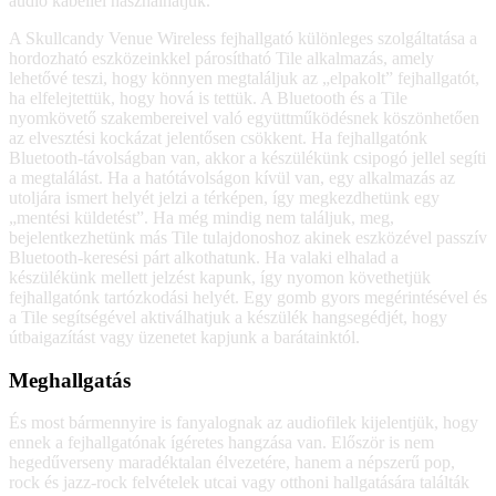
audio kábellel használhatjuk.
A Skullcandy Venue Wireless fejhallgató különleges szolgáltatása a
hordozható eszközeinkkel párosítható Tile alkalmazás, amely
lehetővé teszi, hogy könnyen megtaláljuk az „elpakolt” fejhallgatót,
ha elfelejtettük, hogy hová is tettük. A Bluetooth és a Tile
nyomkövető szakembereivel való együttműködésnek köszönhetően
az elvesztési kockázat jelentősen csökkent. Ha fejhallgatónk
Bluetooth-távolságban van, akkor a készülékünk csipogó jellel segíti
a megtalálást. Ha a hatótávolságon kívül van, egy alkalmazás az
utoljára ismert helyét jelzi a térképen, így megkezdhetünk egy
„mentési küldetést”. Ha még mindig nem találjuk, meg,
bejelentkezhetünk más Tile tulajdonoshoz akinek eszközével passzív
Bluetooth-keresési párt alkothatunk. Ha valaki elhalad a
készülékünk mellett jelzést kapunk, így nyomon követhetjük
fejhallgatónk tartózkodási helyét. Egy gomb gyors megérintésével és
a Tile segítségével aktiválhatjuk a készülék hangsegédjét, hogy
útbaigazítást vagy üzenetet kapjunk a barátainktól.
Meghallgatás
És most bármennyire is fanyalognak az audiofilek kijelentjük, hogy
ennek a fejhallgatónak ígéretes hangzása van. Először is nem
hegedűverseny maradéktalan élvezetére, hanem a népszerű pop,
rock és jazz-rock felvételek utcai vagy otthoni hallgatására találták