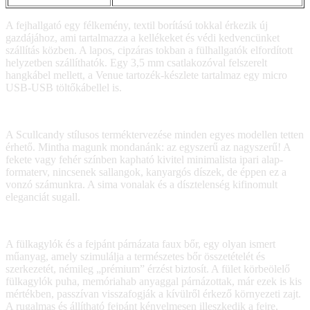
A fejhallgató egy félkemény, textil borítású tokkal érkezik új
gazdájához, ami tartalmazza a kellékeket és védi kedvencünket
szállítás közben. A lapos, cipzáras tokban a fülhallgatók elfordított
helyzetben szállíthatók. Egy 3,5 mm csatlakozóval felszerelt
hangkábel mellett, a Venue tartozék-készlete tartalmaz egy micro
USB-USB töltőkábellel is.
A Scullcandy stílusos terméktervezése minden egyes modellen tetten
érhető. Mintha magunk mondanánk: az egyszerű az nagyszerű! A
fekete vagy fehér színben kapható kivitel minimalista ipari alap-
formaterv, nincsenek sallangok, kanyargós díszek, de éppen ez a
vonzó számunkra. A sima vonalak és a dísztelenség kifinomult
eleganciát sugall.
A fülkagylók és a fejpánt párnázata faux bőr, egy olyan ismert
műanyag, amely szimulálja a természetes bőr összetételét és
szerkezetét, némileg „prémium” érzést biztosít. A fület körbeölelő
fülkagylók puha, memóriahab anyaggal párnázottak, már ezek is kis
mértékben, passzívan visszafogják a kívülről érkező környezeti zajt.
A rugalmas és állítható fejpánt kényelmesen illeszkedik a fejre,