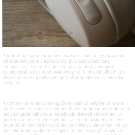
A jobb fülhallgatón három kezelőszerv is található: egy központi,
többfunkciós gomb a lejátszáshoz/hívás kezeléshez/hang
támogatáshoz, valamint a plusz/mínusz gombok a hangerő
szabályozáshoz és a nyomon-követéshez. A jobb fülhallgató alsó
része tartalmazza a mellékelt audio- és töltőkábelek csatlakozási
portjait is.
A szintén a jobb oldali fülkagylóban található beépített mikrofon
mind vezetékes, mind vezeték nélküli üzemmódban működik, mert a
mellékelt audio kábel nem rendelkezik rászerelt mikrofonnal. A
mikrofon átlagos érthetőséget kínál, a „vonal másik végén” lévő
hívott fél kiválóan érti beszédünket és felismeri hangunkat, sőt egy
okostelefonnal rögzített beszélgetés minden szava jól érthető. Az