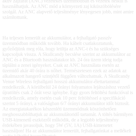
aktív zajzárat (ANC) vezetékes üzemmódban és vezeték nélkül is
használhatjuk. Az ANC mód a környezeti zaj kiküszöbölésére
szolgál. Az ANC alapvető teljesítménye lényegesen jobb, mint amire
számítottunk.
Ha teljesen lemerült az akkumulátor, a fejhallgató passzív
üzemmódban működik tovább. Ha kábelt csatlakoztatunk,
győződjünk meg róla, hogy letiltja az ANC-t és ha szükséges
kapcsoljuk vissza. A Skullcandy becslése szerint az akkumulátor az
ANC és a Bluetooth használatakor kb. 24 óra üzem ideig tudja
táplálni a zenei igényeket. Csak az ANC használata esetén az
üzemidő akár 40 órára is nőhet. Természetesen ezek az adatok az
alkalmazott hangerő szintjétől függően változhatnak. A Skullcandy
Venue Wireless fejhallgató hosszú akkumulátor-élettartammal
rendelkezik. A körülbelül 24 órányi folyamatos lejátszáshoz vezető
újratöltés csak 2 órát vesz igénybe. Egy gyors feltöltési funkcióval is
rendelkezik, amely esetén csak 10 perc feltöltéssel a specifikáció
szerint 5 órányi, a valóságban 6/7 órányi akkumulátor időt biztosít.
Az energiatakarékos készenléti üzemmódnak köszönhetően
meghosszabbíthatjuk az akkumulátoridő tartamát. A töltés bármilyen
USB-kimenetű eszközről működik, de a legjobb teljesítmény
érdekében javasoljuk, hogy 5W (5V, 1A) USB-kimenetet
használjon! Ha az akkumulátor lemerült, fejhallgatónkat a mellékelt