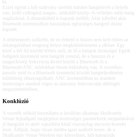
ki.
Ezzel együtt a hifi-szabvány szerinti minden hangfekvés a helyén
van, kellő csillogású magas-, artikulált közép- és erőteljes mély-hang
sugárzással. A dinamikából is kapunk ízelítőt. Akár kábellel akár
Bluetooth üzemmódban használjuk egészséges hangerő dózist
kapunk.
A térleképezés szűkebb, de ez érthető is hiszen nem kell ebben az
árkategóriában rengeteg helyet megkülönböztetni a síkban. Egy
kissé a két fül közötti térben szól, de fő a hangok tisztasága! Egyik
hallgatói üzemmód sem hangzik rosszul, de a basszus és a
magas/közép frekvencia átvitel között a Bluetooth és a
Bluetooth/ANC módokban finom különbség van. A vezetékes
passzív mód és a Bluetooth üzemmód közötti hangteljesítmény
különbség elhanyagolható. ANC üzemmódban az áramkör
tisztességes munkát végez az alacsony frekvenciájú dübörgés
megszüntetésében.
Konklúzió
A vezeték nélküli használatra is kiválóan alkalmas Skullcandy
Venue fejhallgató meglepően tisztességes paraméterek megtartásával
jó hangzást és aktív zajszűrést kínál viszonylag alacsony/korrekt
áron. Állítjuk, hogy olyan mintha igazi audiofil lenne, de a
Skullcandy Venue Wireless egy kényelmes, hifi-kategóriás