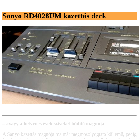
Sanyo RD4028UM kazettás deck
– avagy a hetvenes évek szíveket hódító magnója
A Sanyo kazettás magnója ma már megmosolyogtató küllemű, pedig