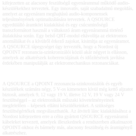
kifejezetten az alacsony feszültségű egyenárammal működő audio-
készülékekhez terveztek. Egy innovatív, saját szabadalmú megoldás,
amelyet az egyenáram meghajtású audio-komponensek
teljesítményének optimalizálására terveztek. A QSOURCE
egyedülálló áramköri kialakítású és egy csúcsminőségű
transzformátort használ a váltakozó áram egyenárammá történő
átalakítása során. Egy belső QRT-modul eltávolítja az elektromos
anomáliákat és a kívülről érkező zajokat, kisimítja az egyenáramot.
A QSOURCE tápegységet úgy tervezték, hogy a Nordost új
QPOINT rezonancia-szinkronizálói közül akár négyet is ellásson,
amelyek az alkatrészek koherenciájának és időzítésének javítása
érdekében manipulálják az elektromechanikus rezonanciákat.
A QSOURCE a QPOINT rezonancia-szinkronizálók és egyéb
készülékek számára négy, 5 V-os kimeneten kívül még kettő aljzatot
biztosít, amelyek 9, 12 vagy 19 V, illetve 12 V, 19 V vagy 24 V
feszültséggel – az elektronikák műszaki követelményeinek
megfelelően – képesek ellátni készülékeinket. A szükséges
feszültségértékek megválaszthatók. Az átviteli lánc kialakításához a
Nordost kifejezetten erre a célra gyártott QSOURCE egyenáramú
kábeleket tervezett, amelyek illeszkednek a rendszerben alkalmazott
QPOINT-okhoz és bármely más, alacsony feszültség és áramigényű
alkatrészhez.