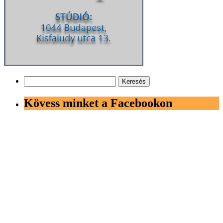
Keresés:
Kövess minket a Facebookon