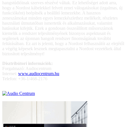
hangstúdióinak szerves részévé váltak. Ez lehetőséget adott arra,
hogy a Nordost kábelekkel felvett zenei válogatásokat (izgalmas, új
funkcióként) beépítsék a beállító lemezekbe. A hasznos
zeneszámokat minden egyes lemezkészlethez mellékelt, részletes
használati útmutatóban ismertetik és alkalmazásukat, valamint
hatásukat kifejtik. Ezek a gondosan összeállított műsorszámok
kiemelik a rendszer teljesítményének bizonyos aspektusait és
segítenek az újonnan hangolt rendszer finomságának további
feltárásában. Ez azt is jelenti, hogy a Nordost felhasználói az elejétől
a végéig képesek lesznek megtapasztalni a Nordost vezetékek által
biztosított teljesítményt!
Disztribútori információk:
Forgalmazó: Audiocentrum
Internet:
www.audiocentrum.hu
Telefon: +36-1/468-2176