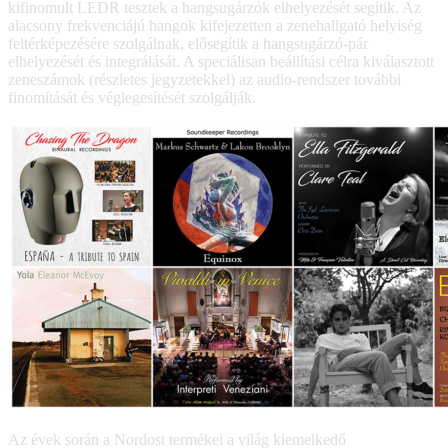
kifinomult LEDR tesztek a hangsugárzók elhelyezését segítik. Az
alacsony frekvenciájú hangok kifejezetten a zenehallgató helyiség
feltérképezésére szolgálnak, elősegítik a hangsugárzó-pár
elhelyezését és integrálását. A speciálisan beállítási célra kiválasztott
zeneszámok (részletes jegyzetekkel) az audio-rendszer további
finomítását és véglegesítését szolgálják.
Az évek során a Nordost termékei a világ kiemelkedő