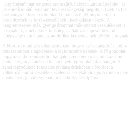
„legyártását” már rengeteg áramszűrő, hálózati „áram újraépítő” és
jel-kondícionáló, valamint leválasztó egység megoldja. Ezek az IEC
szabványú hálózati csatolókkal rendelkező, többnyire erősítő
berendezések és forrás-készülékek kiszolgálását végzik. A
hangrendszerek más, gyenge árammal működtetett készülékeket is
használnak, amelyeknek külsőleg csatlakozó kapcsolóüzemű
tápegysége nem éppen az audiofilek kedvenceinek körébe tartoznak.
A Nordost mindig is kihangsúlyozta, hogy a csúcskategóriás audio-
rendszerekben a tápkábelek a legfontosabb kábelek. A fő gondolat,
hogy az audio-rendszerből hallgatott zene nem más, mint az áram
átvitele olyan alkatrészekbe, amelyek reprodukálják a hangot. A
zenei reprodukció fokozatos javítása érdekében a Nordost a
váltakozó áramú vezetékek széles választékát kínálja. Azonban nem
a váltakozó (tehát) egyenáram is odafigyelést igényel.