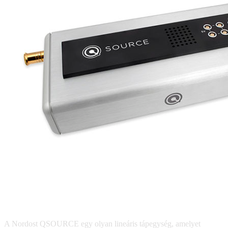
A Nordost QSOURCE egy olyan lineáris tápegység, amelyet