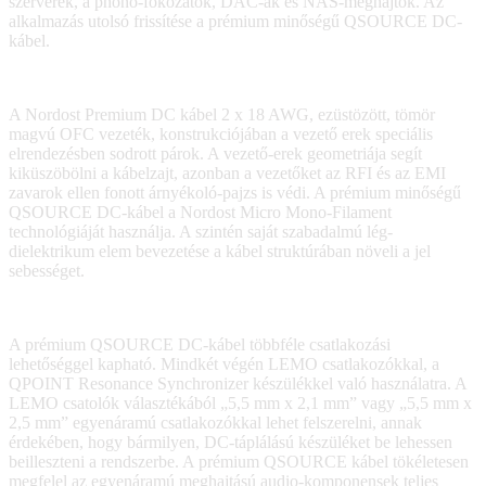
szerverek, a phono-fokozatok, DAC-ak és NAS-meghajtók. Az
alkalmazás utolsó frissítése a prémium minőségű QSOURCE DC-
kábel.
A Nordost Premium DC kábel 2 x 18 AWG, ezüstözött, tömör
magvú OFC vezeték, konstrukciójában a vezető erek speciális
elrendezésben sodrott párok. A vezető-erek geometriája segít
kiküszöbölni a kábelzajt, azonban a vezetőket az RFI és az EMI
zavarok ellen fonott árnyékoló-pajzs is védi. A prémium minőségű
QSOURCE DC-kábel a Nordost Micro Mono-Filament
technológiáját használja. A szintén saját szabadalmú lég-
dielektrikum elem bevezetése a kábel struktúrában növeli a jel
sebességet.
A prémium QSOURCE DC-kábel többféle csatlakozási
lehetőséggel kapható. Mindkét végén LEMO csatlakozókkal, a
QPOINT Resonance Synchronizer készülékkel való használatra. A
LEMO csatolók választékából „5,5 mm x 2,1 mm” vagy „5,5 mm x
2,5 mm” egyenáramú csatlakozókkal lehet felszerelni, annak
érdekében, hogy bármilyen, DC-táplálású készüléket be lehessen
beilleszteni a rendszerbe. A prémium QSOURCE kábel tökéletesen
megfelel az egyenáramú meghajtású audio-komponensek teljes