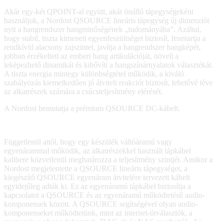
Akár egy-két QPOINT-al együtt, akár önálló tápegységeként
használjuk, a Nordost QSOURCE lineáris tápegység új dimenziót
nyit a hangrendszer hangminőségének „tudományába”. Azáltal,
hogy stabil, tiszta kimeneti egyenfeszültséget biztosít, fenntartja a
rendkívül alacsony zajszintet, javítja a hangrendszer hangképét,
jobban érzékelteti az emberi hang artikulációját, növeli a
leképezhető dinamikát és kibővíti a hangszínárnyalatok választékát.
A tiszta energia mintegy különbségtétel működik, a kiváló
szabályozás kiemelkedően jó átviteli reakciót biztosít, lehetővé téve
az alkatrészek számára a csúcsteljesítmény elérését.
A Nordost bemutatja a prémium QSOURCE DC-kábelt.
Függetlenül attól, hogy egy készülék váltóáramú vagy
egyenárammal működik, az alkatrészekkel használt tápkábel
kalibere közvetlenül meghatározza a teljesítmény szintjét. Amikor a
Nordost megjelentette a QSOURCE lineáris tápegységet, a
kiegészítő QSOURCE egyenáram átvitelére tervezett kábelt
egyidejűleg adták ki. Ez az egyenáramú tápkábel biztosítja a
kapcsolatot a QSOURCE és az egyenáramú működtetésű audio-
komponensek között. A QSOURCE segítségével olyan audio-
komponenseket működtetünk, mint az internet-útválasztók, a