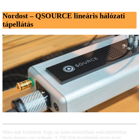
Nordost – QSOURCE lineáris hálózati
tápellátás
Mára már köztudott, hogy az audio-készülékek működtetéséhez
tiszta áramra van szükség. A 230 Volt feszültségű tiszta áram