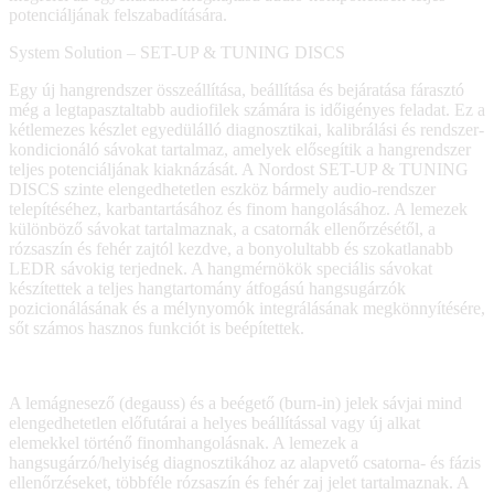
potenciáljának felszabadítására.
System Solution – SET-UP & TUNING DISCS
Egy új hangrendszer összeállítása, beállítása és bejáratása fárasztó
még a legtapasztaltabb audiofilek számára is időigényes feladat. Ez a
kétlemezes készlet egyedülálló diagnosztikai, kalibrálási és rendszer-
kondicionáló sávokat tartalmaz, amelyek elősegítik a hangrendszer
teljes potenciáljának kiaknázását. A Nordost SET-UP & TUNING
DISCS szinte elengedhetetlen eszköz bármely audio-rendszer
telepítéséhez, karbantartásához és finom hangolásához. A lemezek
különböző sávokat tartalmaznak, a csatornák ellenőrzésétől, a
rózsaszín és fehér zajtól kezdve, a bonyolultabb és szokatlanabb
LEDR sávokig terjednek. A hangmérnökök speciális sávokat
készítettek a teljes hangtartomány átfogású hangsugárzók
pozicionálásának és a mélynyomók integrálásának megkönnyítésére,
sőt számos hasznos funkciót is beépítettek.
A lemágnesező (degauss) és a beégető (burn-in) jelek sávjai mind
elengedhetetlen előfutárai a helyes beállítással vagy új alkat
elemekkel történő finomhangolásnak. A lemezek a
hangsugárzó/helyiség diagnosztikához az alapvető csatorna- és fázis
ellenőrzéseket, többféle rózsaszín és fehér zaj jelet tartalmaznak. A