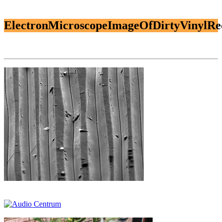
ElectronMicroscopeImageOfDirtyVinylR