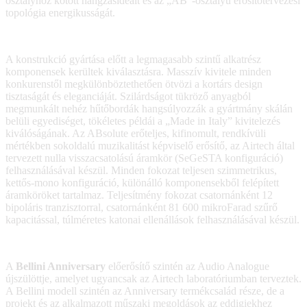
osztályhoz kötött hangzásideált és az „AB”-osztályú erősítőtervezési
topológia energikusságát.
A konstrukció gyártása előtt a legmagasabb szintű alkatrész
komponensek kerültek kiválasztásra. Masszív kivitele minden
konkurenstől megkülönböztethetően ötvözi a kortárs design
tisztaságát és eleganciáját. Szilárdságot tükröző anyagból
megmunkált nehéz hűtőbordák hangsúlyozzák a gyártmány skálán
belüli egyediséget, tökéletes példái a „Made in Italy” kivitelezés
kiválóságának. Az ABsolute erőteljes, kifinomult, rendkívüli
mértékben sokoldalú muzikalitást képviselő erősítő, az Airtech által
tervezett nulla visszacsatolású áramkör (SeGeSTA konfiguráció)
felhasználásával készül. Minden fokozat teljesen szimmetrikus,
kettős-mono konfiguráció, különálló komponensekből felépített
áramköröket tartalmaz. Teljesítmény fokozat csatornánként 12
bipoláris tranzisztorral, csatornánként 81 600 mikroFarad szűrő
kapacitással, túlméretes katonai ellenállások felhasználásával készül.
A
Bellini Anniversary
előerősítő szintén az Audio Analogue
újszülöttje, amelyet ugyancsak az Airtech laboratóriumban terveztek.
A Bellini modell szintén az Anniversary termékcsalád része, de a
projekt és az alkalmazott műszaki megoldások az eddigiekhez