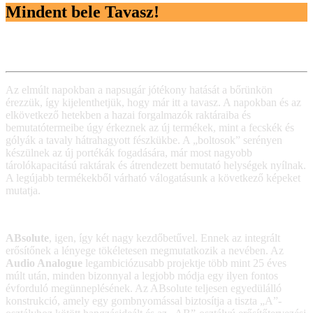
Mindent bele Tavasz!
Az elmúlt napokban a napsugár jótékony hatását a bőrünkön
érezzük, így kijelenthetjük, hogy már itt a tavasz. A napokban és az
elkövetkező hetekben a hazai forgalmazók raktáraiba és
bemutatótermeibe úgy érkeznek az új termékek, mint a fecskék és
gólyák a tavaly hátrahagyott fészkükbe. A „boltosok” serényen
készülnek az új portékák fogadására, már most nagyobb
tárolókapacitású raktárak és átrendezett bemutató helységek nyílnak.
A legújabb termékekből várható válogatásunk a következő képeket
mutatja.
ABsolute
, igen, így két nagy kezdőbetűvel. Ennek az integrált
erősítőnek a lényege tökéletesen megmutatkozik a nevében. Az
Audio Analogue
legambiciózusabb projektje több mint 25 éves
múlt után, minden bizonnyal a legjobb módja egy ilyen fontos
évforduló megünneplésének. Az ABsolute teljesen egyedülálló
konstrukció, amely egy gombnyomással biztosítja a tiszta „A”-