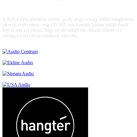
A RIAA éves jelentése szerint tavaly negyvenegy millió hanglemezt
sikerült értékesíteni, míg CD-ből csak harminchárom millió darab
kelt el ami azt jelenti, hogy nyolcvanhét óta először billent el a
mérleg a vinyl-lemezeladások irányába.