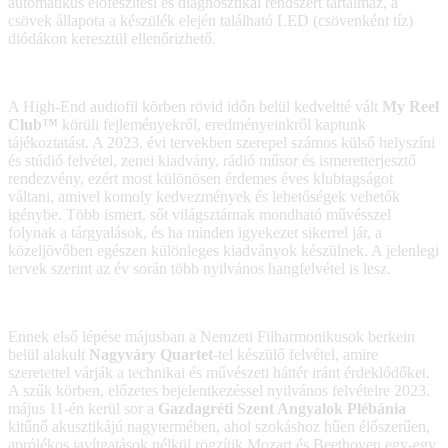
automatikus előfeszítési és diagnosztikai rendszert tartalmaz, a
csövek állapota a készülék elején található LED (csövenként tíz)
diódákon keresztül ellenőrizhető.
A High-End audiofil körben rövid időn belül kedveltté vált
My Reel
Club™
körüli fejleményekről, eredményeinkről kaptunk
tájékoztatást. A 2023. évi tervekben szerepel számos külső helyszíni
és stúdió felvétel, zenei kiadvány, rádió műsor és ismeretterjesztő
rendezvény, ezért most különösen érdemes éves klubtagságot
váltani, amivel komoly kedvezmények és lehetőségek vehetők
igénybe. Több ismert, sőt világsztárnak mondható művésszel
folynak a tárgyalások, és ha minden igyekezet sikerrel jár, a
közeljövőben egészen különleges kiadványok készülnek. A jelenlegi
tervek szerint az év során több nyilvános hangfelvétel is lesz.
Ennek első lépése májusban a Nemzeti Filharmonikusok berkein
belül alakult
Nagyváry Quartet
-tel készülő felvétel, amire
szeretettel várják a technikai és művészeti háttér iránt érdeklődőket.
A szűk körben, előzetes bejelentkezéssel nyilvános felvételre 2023.
május 11-én kerül sor a
Gazdagréti Szent Angyalok Plébánia
kitűnő akusztikájú nagytermében, ahol szokáshoz hűen élőszerűen,
aprólékos javítgatások nélkül rögzítik Mozart és Beethoven egy-egy