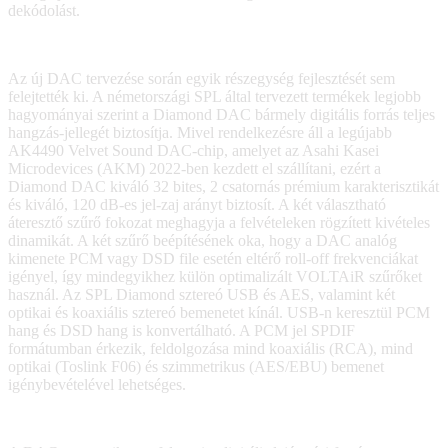
dekódolást.
Az új DAC tervezése során egyik részegység fejlesztését sem
felejtették ki. A németországi SPL által tervezett termékek legjobb
hagyományai szerint a Diamond DAC bármely digitális forrás teljes
hangzás-jellegét biztosítja. Mivel rendelkezésre áll a legújabb
AK4490 Velvet Sound DAC-chip, amelyet az Asahi Kasei
Microdevices (AKM) 2022-ben kezdett el szállítani, ezért a
Diamond DAC kiváló 32 bites, 2 csatornás prémium karakterisztikát
és kiváló, 120 dB-es jel-zaj arányt biztosít. A két választható
áteresztő szűrő fokozat meghagyja a felvételeken rögzített kivételes
dinamikát. A két szűrő beépítésének oka, hogy a DAC analóg
kimenete PCM vagy DSD file esetén eltérő roll-off frekvenciákat
igényel, így mindegyikhez külön optimalizált VOLTAiR szűrőket
használ. Az SPL Diamond sztereó USB és AES, valamint két
optikai és koaxiális sztereó bemenetet kínál. USB-n keresztül PCM
hang és DSD hang is konvertálható. A PCM jel SPDIF
formátumban érkezik, feldolgozása mind koaxiális (RCA), mind
optikai (Toslink F06) és szimmetrikus (AES/EBU) bemenet
igénybevételével lehetséges.