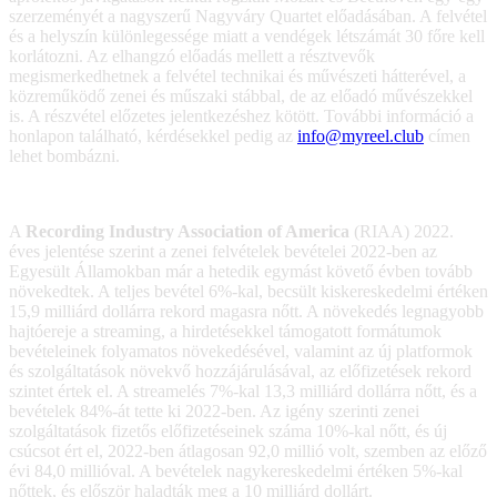
szerzeményét a nagyszerű Nagyváry Quartet előadásában. A felvétel
és a helyszín különlegessége miatt a vendégek létszámát 30 főre kell
korlátozni. Az elhangzó előadás mellett a résztvevők
megismerkedhetnek a felvétel technikai és művészeti hátterével, a
közreműködő zenei és műszaki stábbal, de az előadó művészekkel
is. A részvétel előzetes jelentkezéshez kötött. További információ a
honlapon található, kérdésekkel pedig az
info@myreel.club
címen
lehet bombázni.
A
Recording Industry Association of America
(RIAA) 2022.
éves jelentése szerint a zenei felvételek bevételei 2022-ben az
Egyesült Államokban már a hetedik egymást követő évben tovább
növekedtek. A teljes bevétel 6%-kal, becsült kiskereskedelmi értéken
15,9 milliárd dollárra rekord magasra nőtt. A növekedés legnagyobb
hajtóereje a streaming, a hirdetésekkel támogatott formátumok
bevételeinek folyamatos növekedésével, valamint az új platformok
és szolgáltatások növekvő hozzájárulásával, az előfizetések rekord
szintet értek el. A streamelés 7%-kal 13,3 milliárd dollárra nőtt, és a
bevételek 84%-át tette ki 2022-ben. Az igény szerinti zenei
szolgáltatások fizetős előfizetéseinek száma 10%-kal nőtt, és új
csúcsot ért el, 2022-ben átlagosan 92,0 millió volt, szemben az előző
évi 84,0 millióval. A bevételek nagykereskedelmi értéken 5%-kal
nőttek, és először haladták meg a 10 milliárd dollárt.