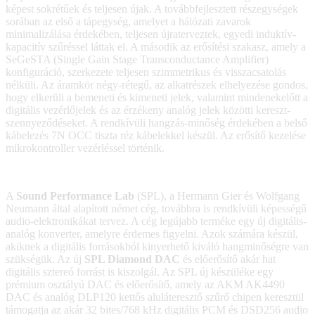
képest sokrétűek és teljesen újak. A továbbfejlesztett részegységek
sorában az első a tápegység, amelyet a hálózati zavarok
minimalizálása érdekében, teljesen újraterveztek, egyedi induktív-
kapacitív szűréssel láttak el. A második az erősítési szakasz, amely a
SeGeSTA (Single Gain Stage Transconductance Amplifier)
konfiguráció, szerkezete teljesen szimmetrikus és visszacsatolás
nélküli. Az áramkör négy-rétegű, az alkatrészek elhelyezése gondos,
hogy elkerüli a bemeneti és kimeneti jelek, valamint mindenekelőtt a
digitális vezérlőjelek és az érzékeny analóg jelek közötti kereszt-
szennyeződéseket. A rendkívüli hangzás-minőség érdekében a belső
kábelezés 7N OCC tiszta réz kábelekkel készül. Az erősítő kezelése
mikrokontroller vezérléssel történik.
A
Sound Performance Lab
(SPL), a Hermann Gier és Wolfgang
Neumann által alapított német cég, továbbra is rendkívüli képességű
audio-elektronikákat tervez. A cég legújabb terméke egy új digitális-
analóg konverter, amelyre érdemes figyelni. Azok számára készül,
akiknek a digitális forrásokból kinyerhető kiváló hangminőségre van
szükségük. Az új
SPL Diamond DAC
és előerősítő akár hat
digitális sztereó forrást is kiszolgál. Az SPL új készüléke egy
prémium osztályú DAC és előerősítő, amely az AKM AK4490
DAC és analóg DLP120 kettős aluláteresztő szűrő chipen keresztül
támogatja az akár 32 bites/768 kHz digitális PCM és DSD256 audio