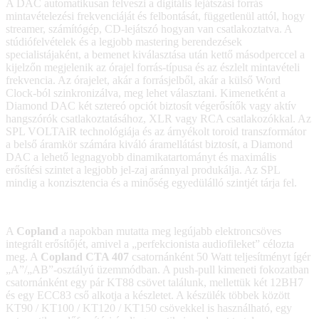
A DAC automatikusan felveszi a digitális lejátszási forrás
mintavételezési frekvenciáját és felbontását, függetlenül attól, hogy
streamer, számítógép, CD-lejátszó hogyan van csatlakoztatva. A
stúdiófelvételek és a legjobb mastering berendezések
specialistájaként, a bemenet kiválasztása után kettő másodperccel a
kijelzőn megjelenik az órajel forrás-típusa és az észlelt mintavételi
frekvencia. Az órajelet, akár a forrásjelből, akár a külső Word
Clock-ból szinkronizálva, meg lehet választani. Kimenetként a
Diamond DAC két sztereó opciót biztosít végerősítők vagy aktív
hangszórók csatlakoztatásához, XLR vagy RCA csatlakozókkal. Az
SPL VOLTAiR technológiája és az árnyékolt toroid transzformátor
a belső áramkör számára kiváló áramellátást biztosít, a Diamond
DAC a lehető legnagyobb dinamikatartományt és maximális
erősítési szintet a legjobb jel-zaj aránnyal produkálja. Az SPL
mindig a konzisztencia és a minőség egyedülálló szintjét tárja fel.
A
Copland
a napokban mutatta meg legújabb elektroncsöves
integrált erősítőjét, amivel a „perfekcionista audiofileket” célozta
meg. A
Copland CTA 407
csatornánként 50 Watt teljesítményt ígér
„A”/„AB”-osztályú üzemmódban. A push-pull kimeneti fokozatban
csatornánként egy pár KT88 csövet találunk, mellettük két 12BH7
és egy ECC83 cső alkotja a készletet. A készülék többek között
KT90 / KT100 / KT120 / KT150 csövekkel is használható, egy