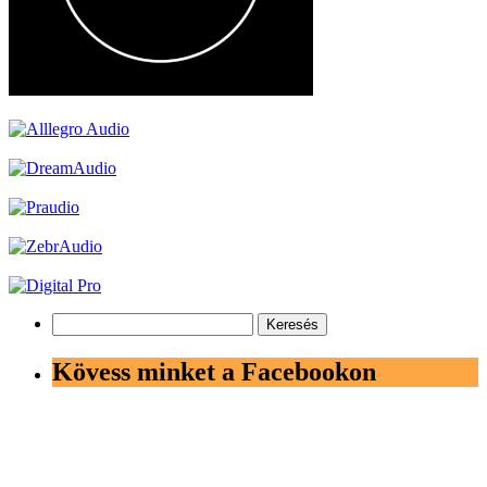
Keresés:
Kövess minket a Facebookon