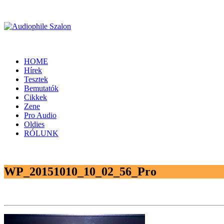
HOME
Hírek
Tesztek
Bemutatók
Cikkek
Zene
Pro Audio
Oldies
RÓLUNK
WP_20151010_10_02_56_Pro