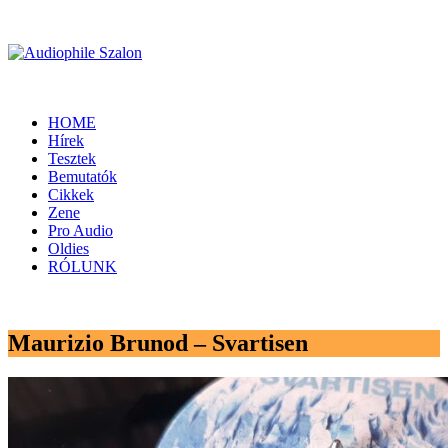
HOME
Hírek
Tesztek
Bemutatók
Cikkek
Zene
Pro Audio
Oldies
RÓLUNK
Maurizio Brunod – Svartisen