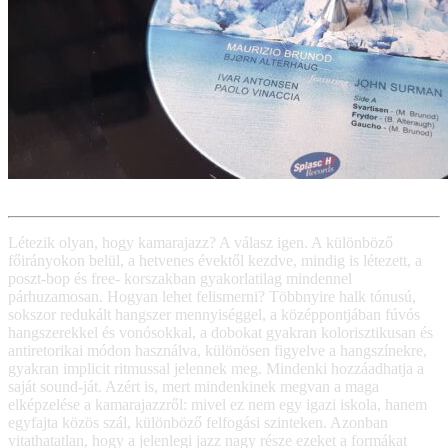
Létezik olyan, hogy kamarajazz? A válasz igen. A különböző
főirányokon belül, a hetvenes évektől kezdve, mindig is létezett, a
poszt-bop és free- korszakban gyakorlatilag mindennel
párhuzamosan. Hogyan lehet felismerni? Többnyire halk tónusú,
sokszor redukált hangszer mennyiséggel, a középpontjában fúvós
hangszerekkel és vonósokkal, a dobokat gyakran kolorisztikusan és
antiretorikai módon használva, különösen figyelve a hangszínekre,
gyakran implicit ritmussal jelennek meg. Mindenki hozzáadhatja a
saját sound-ját. Azért is, mert mindenkinek megvan a maga
elképzelése a kamarajazzről: mivel ez nem egy igazi iskola, hanem
egyfajta közös szál, különböző felfogási szinteken. Azonban
vitathatatlan, hogy a jelenlegi jazz nagy része ezeket a formákat