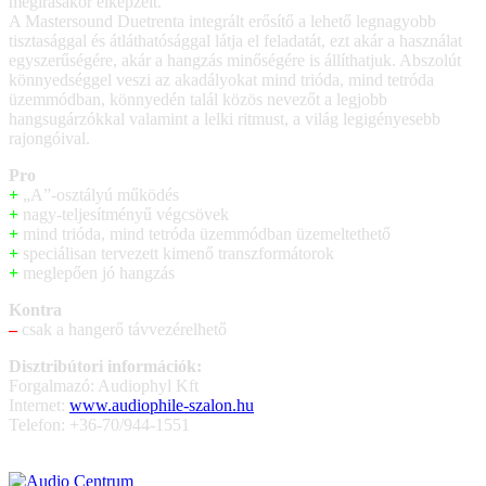
megírásakor elképzelt.
A Mastersound Duetrenta integrált erősítő a lehető legnagyobb
tisztasággal és átláthatósággal látja el feladatát, ezt akár a használat
egyszerűségére, akár a hangzás minőségére is állíthatjuk. Abszolút
könnyedséggel veszi az akadályokat mind trióda, mind tetróda
üzemmódban, könnyedén talál közös nevezőt a legjobb
hangsugárzókkal valamint a lelki ritmust, a világ legigényesebb
rajongóival.
Pro
+
„A”-osztályú működés
+
nagy-teljesítményű végcsövek
+
mind trióda, mind tetróda üzemmódban üzemeltethető
+
speciálisan tervezett kimenő transzformátorok
+
meglepően jó hangzás
Kontra
–
csak a hangerő távvezérelhető
Disztribútori információk:
Forgalmazó: Audiophyl Kft
Internet:
www.audiophile-szalon.hu
Telefon: +36-70/944-1551