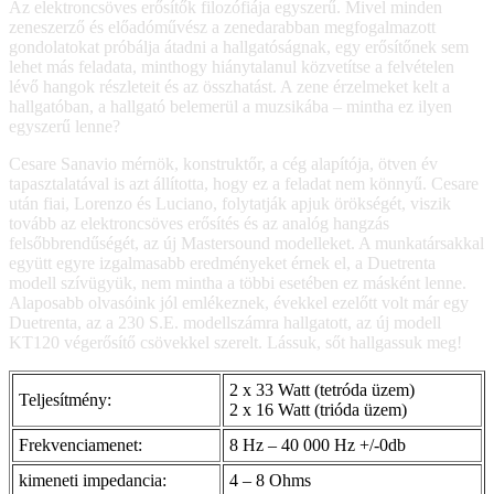
Az elektroncsöves erősítők filozófiája egyszerű. Mivel minden
zeneszerző és előadóművész a zenedarabban megfogalmazott
gondolatokat próbálja átadni a hallgatóságnak, egy erősítőnek sem
lehet más feladata, minthogy hiánytalanul közvetítse a felvételen
lévő hangok részleteit és az összhatást. A zene érzelmeket kelt a
hallgatóban, a hallgató belemerül a muzsikába – mintha ez ilyen
egyszerű lenne?
Cesare Sanavio mérnök, konstruktőr, a cég alapítója, ötven év
tapasztalatával is azt állította, hogy ez a feladat nem könnyű. Cesare
után fiai, Lorenzo és Luciano, folytatják apjuk örökségét, viszik
tovább az elektroncsöves erősítés és az analóg hangzás
felsőbbrendűségét, az új Mastersound modelleket. A munkatársakkal
együtt egyre izgalmasabb eredményeket érnek el, a Duetrenta
modell szívügyük, nem mintha a többi esetében ez másként lenne.
Alaposabb olvasóink jól emlékeznek, évekkel ezelőtt volt már egy
Duetrenta, az a 230 S.E. modellszámra hallgatott, az új modell
KT120 végerősítő csövekkel szerelt. Lássuk, sőt hallgassuk meg!
2 x 33 Watt (tetróda üzem)
Teljesítmény:
2 x 16 Watt (trióda üzem)
Frekvenciamenet:
8 Hz – 40 000 Hz +/-0db
kimeneti impedancia:
4 – 8 Ohms