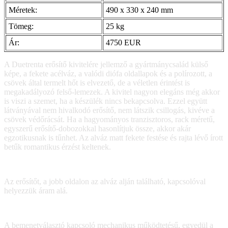
Méretek:
490 x 330 x 240 mm
Tömeg:
25 kg
Ár:
4750 EUR
A Duetrenta erősítő kivitelére jellemző a gyártmánycsalád külső
képe, a fekete acélváz, a valódi diófa oldallapok és a polírozott, a
csövek által termelt hőt is elvezető, de a véletlen érintést is
megakadályozó felső-lemezek. A kivitel nagyon elegáns még akkor
is viszi a szemet, ha a készülék nincs bekapcsolva. Ezzel együtt
látványával nem hivalkodó erősítő, nem látszik csillogás, kivéve a
csövek védőrácsát. Ha a hagyományos tranzisztoros, rack méretű,
egyszerű erősítő-dobozokkal hasonlítjuk össze, akkor akár
egzotikusnak is tűnhet. Az alváz matt fekete festése és rajta lévő írott
betűk romantikus érzést keltenek.
Az erősítőt, a jobb oldalon az alváz alján található, kapcsolóval
helyezzük áram alá.
A bemenetválasztó kapcsoló mechanikus működtetésű, egyedül a