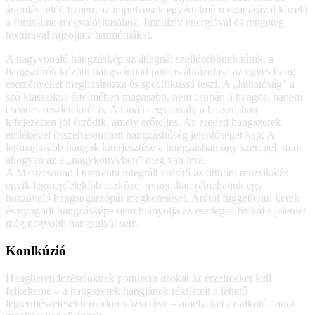
áramlás felől, hanem az impulzusok egyértelmű megadásával közelít
a fortissimo megvalósításához. Impulzív energiával és rengeteg
textúrával rajzolja a harmóniákat.
A nagyvonalú hangzáskép az átlagnál szellősebbnek tűnik, a
hangszórók közötti hangszínpad pontos ábrázolása az egyes hang
eseményeket meghatározza és specifikussá teszi. A „láthatóság” a
szó klasszikus értelmében magasabb, nem csupán a hangos, hanem
csendes részleteknél is. A tonális egyensúly a basszusban
kifejezetten jól érződik, amely erőteljes. Az eredeti hangszerek
emlékével összehasonlított hangzáshűség jelentőséget kap. A
legmagasabb hangok kiterjesztése a hangzásban úgy szerepel, mint
ahogyan az a „nagykönyvben” meg van írva.
A Mastersound Duetrenta integrált erősítő az otthoni muzsikálás
egyik legmegfelelőbb eszköze, nyugodtan rábízhatjuk egy
hozzávaló hangsugárzópár megkeresését. Árától függetlenül kerek
és nyugodt hangzásképe nem hiányolja az esetleges fizikális jelenlét
még nagyobb hangsúlyát sem.
Konlkúzió
Hangberendezéseinknek pontosan azokat az érzelmeket kell
felkeltenie – a hangszerek hangjának részleteit a lehető
legtermészetesebb módon közvetítve – amelyeket az alkotó annak