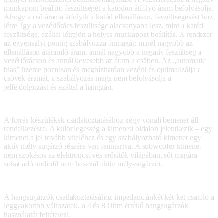
munkapont beállító feszültségét a katódon átfolyó áram befolyásolja.
Ahogy a cső árama átfolyik a katód ellenálláson, feszültségesést hoz
létre, így a vezérlőrács feszültsége alacsonyabb lesz, mint a katód
feszültsége, ezáltal létrejön a helyes munkapont beállítás. A rendszer
az egyensúlyi pontig szabályozza önmagát: minél nagyobb az
ellenálláson átáramló áram, annál nagyobb a negatív feszültség a
vezérlőrácson és annál kevesebb az áram a csőben. Az „automatic
bias” üzeme pontosan és megbízhatóan vezérli és optimalizálja a
csövek áramát, a szabályozás maga nem befolyásolja a
jelfeldolgozást és ezáltal a hangzást.
A forrás készülékek csatlakoztatásához négy vonali bemenet áll
rendelkezésre. A különlegesség a kimeneti oldalon jelentkezik – egy
kimenet a jel tovább viteléhez és egy szabályozható kimenet egy
aktív mély-sugárzó részére van fenntartva. A subwoofer kimenet
nem szokásos az elektroncsöves erősítők világában, sőt magára
sokat adó audiofil nem használ aktív mély-sugárzót.
A hangsugárzók csatlakoztatásához impedanciánkét két-két csatoló a
leggyakoribb változatok, a 4 és 8 Ohm értékű hangsugárzók
használatát feltételezi.