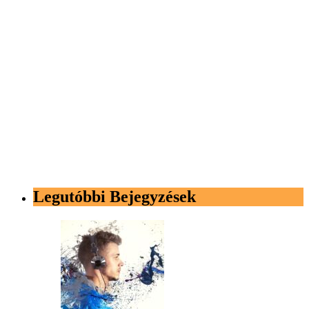
Legutóbbi Bejegyzések