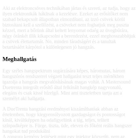
Aki az elektroncsöves technikában jártas és szereti, az tudja, hogy az
ilyen elektronikák háklisak a kezelésre. Ezeket az erősítőket nem
szabad bekapcsolt állapotban elmozdítani, az izzó csövek körül
biztosítani kell a szellőzést, a csöveket nem foghatjuk meg puszta
kézzel, mert a bőrünk által keltett lenyomat odaég az üvegbúrára,
négy óránkét illik kikapcsolni a berendezést, ezzel meghosszabbítjuk
a csövek élettartamát. No, minden fáradságért és a tanultak
betartásáért kárpótol a különlegesen jó hangzás.
Meghallgatás
Egy széles hangspektrum sugárzására képes, háromutas, három
hangszórós rendszerrel végzett hallgatási teszt teljes mértékben
igazolja a hangzás megvalósításának magas voltát. A Mastersound
Duetrenta integrált erősítő által felkínált hangkép nagyvonalú,
elegáns és csak kissé hízelgő. Mint ami tiszteletben tartja azt a
személyt aki hallgatja.
A DueTrenta hangzási eredményei kiszámíthatóak abban az
értelemben, hogy kiegyensúlyozott gazdagságot és pontosságot
kínál, kiváltképpen ha odafigyelünk a tág, teljes, telített
színpadképre is. Fürge, tiszta, üde, eleven és főként reális hangszer
hangokat tud produkálni
A zongora kemény leütéseit mint egy injektor közvetíti, nem az