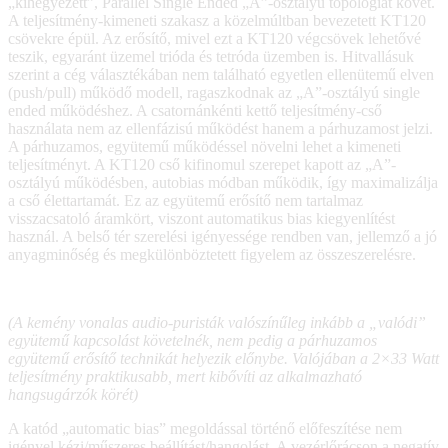
„kihegyezett”, Parallel Single Ended „A”-osztályú topológiát követ.
A teljesítmény-kimeneti szakasz a közelmúltban bevezetett KT120
csövekre épül. Az erősítő, mivel ezt a KT120 végcsövek lehetővé
teszik, egyaránt üzemel trióda és tetróda üzemben is. Hitvallásuk
szerint a cég választékában nem található egyetlen ellenütemű elven
(push/pull) működő modell, ragaszkodnak az „A”-osztályú single
ended működéshez. A csatornánkénti kettő teljesítmény-cső
használata nem az ellenfázisú működést hanem a párhuzamost jelzi.
A párhuzamos, együtemű működéssel növelni lehet a kimeneti
teljesítményt. A KT120 cső kifinomul szerepet kapott az „A”-
osztályú működésben, autobias módban működik, így maximalizálja
a cső élettartamát. Ez az együtemű erősítő nem tartalmaz
visszacsatoló áramkört, viszont automatikus bias kiegyenlítést
használ. A belső tér szerelési igényessége rendben van, jellemző a jó
anyagminőség és megkülönböztetett figyelem az összeszerelésre.
(A kemény vonalas audio-puristák valószínűleg inkább a „valódi”
együtemű kapcsolást követelnék, nem pedig a párhuzamos
együtemű erősítő technikát helyezik előnybe. Valójában a 2×33 Watt
teljesítmény praktikusabb, mert kibővíti az alkalmazható
hangsugárzók körét)
A katód „automatic bias” megoldással történő előfeszítése nem
igényel kézi/műszeres beállítást/hangolást. A vezérlőrácson a negatív