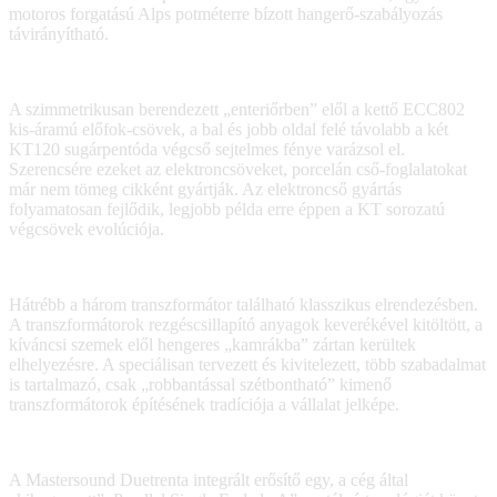
motoros forgatású Alps potméterre bízott hangerő-szabályozás
távirányítható.
A szimmetrikusan berendezett „enteriőrben” elől a kettő ECC802
kis-áramú előfok-csövek, a bal és jobb oldal felé távolabb a két
KT120 sugárpentóda végcső sejtelmes fénye varázsol el.
Szerencsére ezeket az elektroncsöveket, porcelán cső-foglalatokat
már nem tömeg cikként gyártják. Az elektroncső gyártás
folyamatosan fejlődik, legjobb példa erre éppen a KT sorozatú
végcsövek evolúciója.
Hátrébb a három transzformátor található klasszikus elrendezésben.
A transzformátorok rezgéscsillapító anyagok keverékével kitöltött, a
kíváncsi szemek elől hengeres „kamrákba” zártan kerültek
elhelyezésre. A speciálisan tervezett és kivitelezett, több szabadalmat
is tartalmazó, csak „robbantással szétbontható” kimenő
transzformátorok építésének tradíciója a vállalat jelképe.
A Mastersound Duetrenta integrált erősítő egy, a cég által