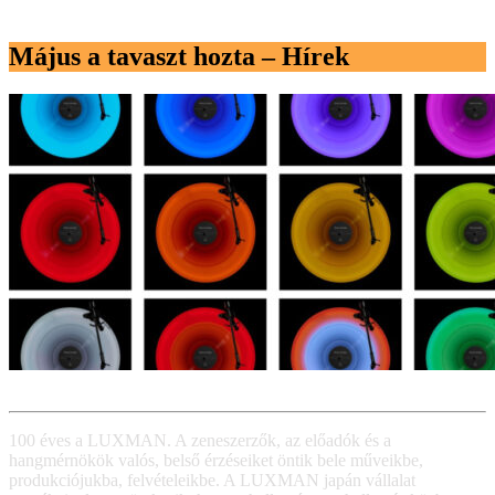
Május a tavaszt hozta – Hírek
100 éves a LUXMAN. A zeneszerzők, az előadók és a
hangmérnökök valós, belső érzéseiket öntik bele műveikbe,
produkciójukba, felvételeikbe. A LUXMAN japán vállalat