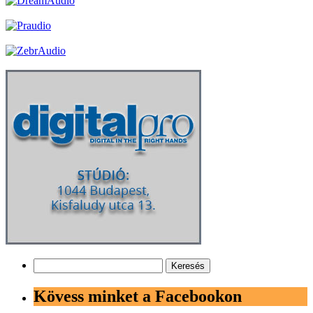
Keresés:
Kövess minket a Facebookon