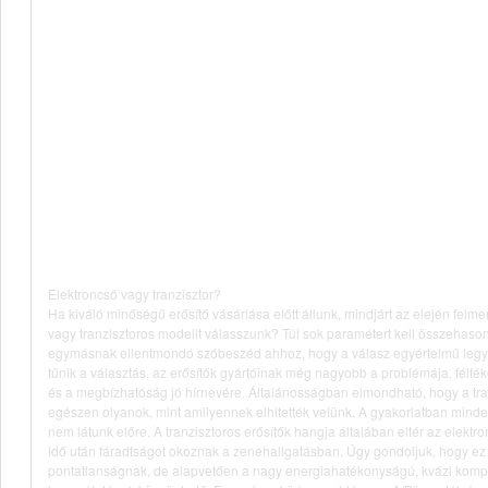
Elektroncső vagy tranzisztor?
Ha kiváló minőségű erősítő vásárlása előtt állunk, mindjárt az elején felme
vagy tranzisztoros modellt válasszunk? Túl sok paramétert kell összehasonlí
egymásnak ellentmondó szóbeszéd ahhoz, hogy a válasz egyértelmű legy
tűnik a választás, az erősítők gyártóinak még nagyobb a problémája, félt
és a megbízhatóság jó hírnevére. Általánosságban elmondható, hogy a tra
egészen olyanok, mint amilyennek elhitették velünk. A gyakorlatban minden
nem látunk előre. A tranzisztoros erősítők hangja általában eltér az elektr
idő után fáradtságot okoznak a zenehallgatásban. Úgy gondoljuk, hogy ez
pontatlanságnak, de alapvetően a nagy energiahatékonyságú, kvázi kom