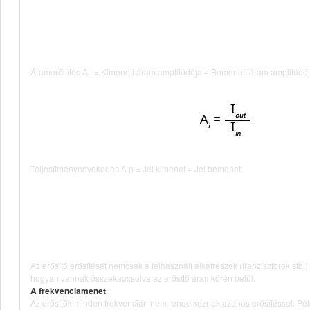
Áramerősítés A i = Kimeneti áram amplitúdója ÷ Bemeneti áram amplitúdój
Teljesítménynövekedés A p = Jel kimenet ÷ Jel bemenet.
Az erősítő erősítését nemcsak a felhasznált alkatrészek (tranzisztorok stb.
hogyan vannak összekapcsolva az erősítő áramkörén belül.
A frekvenciamenet
Az erősítők minden frekvencián nem rendelkeznek azonos erősítéssel. Pél