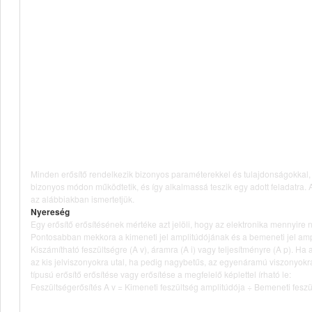
Minden erősítő rendelkezik bizonyos paraméterekkel és tulajdonságokkal, 
bizonyos módon működtetik, és így alkalmassá teszik egy adott feladatra. 
az alábbiakban ismertetjük.
Nyereség
Egy erősítő erősítésének mértéke azt jelöli, hogy az elektronika mennyire nö
Pontosabban mekkora a kimeneti jel amplitúdójának és a bemeneti jel amp
Kiszámítható feszültségre (A v), áramra (A i) vagy teljesítményre (A p). Ha a
az kis jelviszonyokra utal, ha pedig nagybetűs, az egyenáramú viszonyokr
típusú erősítő erősítése vagy erősítése a megfelelő képlettel írható le:
Feszültségerősítés A v = Kimeneti feszültség amplitúdója ÷ Bemeneti feszü