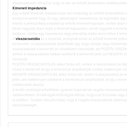
visszacsatolást, sőt azt is, hogy mi van az erősítő kimenetére csatlakoztatv
Kimeneti impedancia
Egy erősítő kimeneti impedanciája nem kizárólag az erősítő kimenetéhez c
komponensektől függ. Ez egy „látszólagos” impedancia, és leginkább úgy 
felelős a jelfeszültség eséséért az erősítő kimeneti kapcsain, amikor áram 
Minél nagyobb áram folyik a kimeneti kapcsokon, annál nagyobb a kimenet
hatás az, mintha egy impedancia vagy ellenállás sorba lenne kötve a kime
A
visszacsatolás
az a folyamat, amelynek során az erősítő kimeneti jeléne
bemenetre. A visszacsatolás beállítható úgy, hogy növelje vagy csökkentse
visszacsatolást a bemeneti jel növelésére használják, azt POZITÍV VI
amikor a visszacsatolás hatása csökkenti a bemeneti jelet, azt NEGAT
nevezzük.
POZITÍV VISSZACSATOLÁS akkor fordul elő, amikor a visszacsatoló jel fázi
növeli a bemeneti és így a kimeneti jel amplitúdóját, ezáltal hatékonyan növ
NEGATÍV VISSZACSATOLÁS akkor fordul elő, amikor a visszacsatoló jel el
jellel, ami hatékonyan csökkenti a bemeneti jel amplitúdóját, és így a kimene
csökkenését okozza.
A kiváló minőségű erősítőkben gyakran használnak negatív visszacsatolást
csökkentésére. Ennek egyik különleges előnye, hogy a jel torzulása vagy az e
is csökken. További előnyös hatás, hogy a negatív visszacsatolás alkalmaz
sávszélességét.