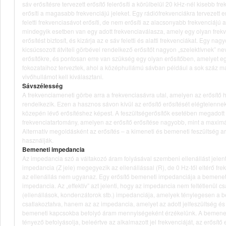
sáv erősítésre tervezett erősítő felerősíti a körülbelül 20 kHz-nél kisebb fr
erősíti a magasabb frekvenciájú jeleket. Egy rádiófrekvenciákra tervezett e
feletti frekvenciasávot erősíti, de nem erősíti az alacsonyabb frekvenciájú 
mindegyik esetben van egy adott frekvenciaválasza, amely egy olyan frek
erősítést biztosít, és kizárja az e sáv feletti és alatti frekvenciákat. Egy na
kicsúcsozott átviteli görbével rendelkező erősítőt nagyon „szelektívnek” ne
erősítőkre, és pontosan erre van szükség egy olyan erősítőben, amelyet e
fokozataihoz terveztek, ahol a középhullámú sávban például a sok száz má
vivőhullámot kell kiválasztani.
Sávszélesség
A frekvenciameneti görbe arra a frekvenciasávra utal, amelyen az erősítő 
rendelkezik. Ezen a hasznos sávon kívül az erősítő erősítését elégtelenne
közepén lévő erősítéshez képest. A feszültségerősítők esetében megadott
frekvenciatartomány, amelyen az erősítő erősítése nagyobb, mint a maximál
Alternatív megoldásként az erősítés – a kimeneti és bemeneti feszültség a
használják.
Bemeneti impedancia
Az impedancia szó a váltakozó áram folyásával szembeni ellenállást jelent
impedancia (Z jele) megegyezik az ellenállással (R), de 0 Hz-től eltérő f
az ellenállás nem ugyanaz. Egy erősítő bemeneti impedanciája a bemeneti 
impedancia. Az „effektív” azt jelenti, hogy az impedancia nem feltétlenül c
(ellenállások, kondenzátorok stb.) impedanciája, amelyek ténylegesen a
csatlakoztatva, hanem az az impedancia, amelyet az adott jelfeszültség és 
bemeneti kapcsokba befolyó áram mennyiségeként érzékelünk. A bemene
tényező befolyásolja, beleértve az alkalmazott jel frekvenciáját, az erősítő e