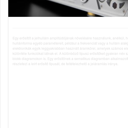
Egy erősítőt a jelhullám amplitúdójának növelésére használunk, anélkül, 
hullámforma egyéb paramétereit, például a frekvenciát vagy a hullám alakjá
elektronikák egyik leggyakrabban használt áramkörei, amelyek számos el
különféle funkciókat látnak el. A különböző típusú erősítőket gyakran név sz
blokk diagramokon is. Egy erősítőnek a sematikus diagramban alkalmazot
részletezi a leírt erősítő típusát, de feltételezhető a jeláramlás iránya.