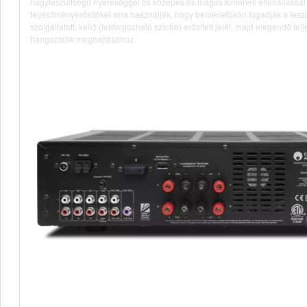
nagyfeszültségű nyereséggel és közepes és magas kimeneti ellenállással
teljesítményerősítőket arra használják, hogy bemenetükön fogadják a feszü
szolgáltatott, kellő (feldolgozható szintre) erősített jelét, majd elegendő tel
hangszórók meghajtásához.