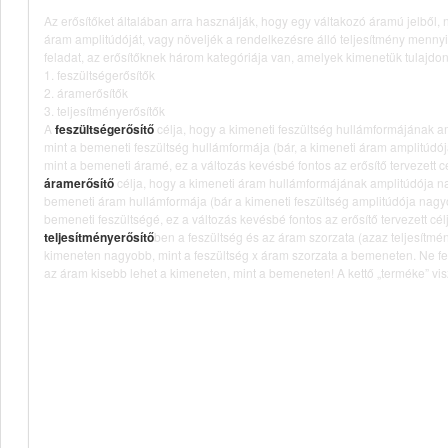
Az erősítőket általában arra használják, hogy egy váltakozó áramú jelből, 
áram amplitúdóját, vagy növeljék a rendelkezésre álló teljesítmény mennyi
feladat, az erősítőknek három kategóriája van, amelyek kimenetük tulajd
1. feszültségerősítők
2. áramerősítők
3. teljesítményerősítők
A
feszültségerősítő
célja, hogy a kimeneti feszültség hullámformájának a
mint a bemeneti feszültség hullámformája (bár, a kimeneti áram amplitúdó
mint a bemeneti áramé, ez a változás kevésbé fontos az erősítő tervezett c
áramerősítő
célja, hogy a kimeneti áram hullámformájának amplitúdója n
bemeneti áram hullámformája (bár a kimeneti feszültség amplitúdója nagyo
bemeneti feszültségé, ez a változás kevésbé fontos az erősítő tervezett cé
teljesítményerősítő
ben a feszültség és az áram szorzata (azaz teljesítmén
kimeneten nagyobb, mint a feszültség x áram szorzata a bemeneten. Ne fe
az áram kisebb lehet a kimeneten, mint a bemeneten! A kettő „terméke” vi