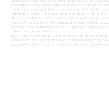
használatának köszönhető. Ez az áramköri megoldás, az „A/B” -osztályú sz
elkerülhetetlenül nagy mértékű torzítást okoz. Az egyszerű harmonikus torz
csökkenthető, de a keresztirányú torzítás hatásai nem. A legtöbb tranziszt
harmonikus torzítás nem csökken lineárisan a kimeneten. A legfontosabb
a félvezetős erősítők a csöves erősítőkhöz képest sokkal rosszabbul szóln
mutatnak. Természetesen lehet jó tranzisztoros erősítőket készíteni, de az 
különbsége a csöves erősítőkhöz képest túl nagy ahhoz, hogy figyelmen kí
professzionális felhasználókat.
Hogyan viszonyul a legjobb tranzisztoros erősítő a legjobb csöves erősít
vásárolni készülünk egy jó elektroncsöves erősítőt, akkor az nem fog elavul
szempontjából. Ha tranzisztoros erősítőt választunk, annak más okai is les