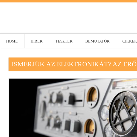
HOME
HÍREK
TESZTEK
BEMUTATÓK
CIKKEK
ISMERJÜK AZ ELEKTRONIKÁT? AZ ERŐ