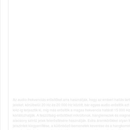
Az audio-frekvenciás erősítőket arra használják, hogy az emberi hallás ta
jeleket, körülbelül 20 Hz és 20 000 Hz között, bár egyes audio-erősítők ezt
kHz-ig terjesztik ki, míg más erősítők a magas frekvencia határát 15 000 
korlátozhatják. A feszültség-erősítőket mikrofonok, hanglemezek és magne
alacsony szintű jelek felerősítésére használják. Extra áramkörökkel olyan fu
jelszintek kiegyenlítése, a különböző bemenetek keverése és a hangkorrek