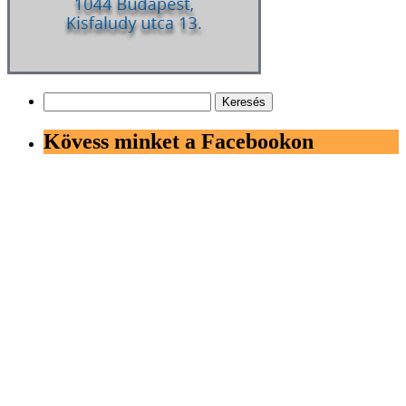
Keresés:
Kövess minket a Facebookon