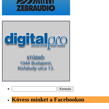
Keresés:
Kövess minket a Facebookon