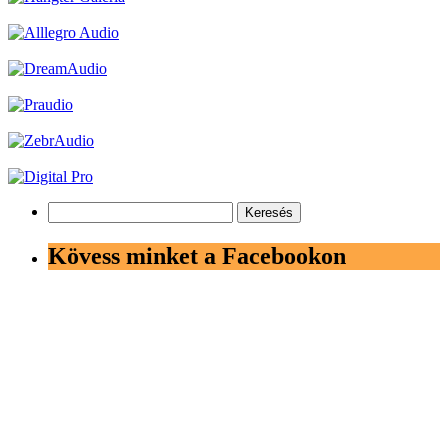
Keresés:
Kövess minket a Facebookon