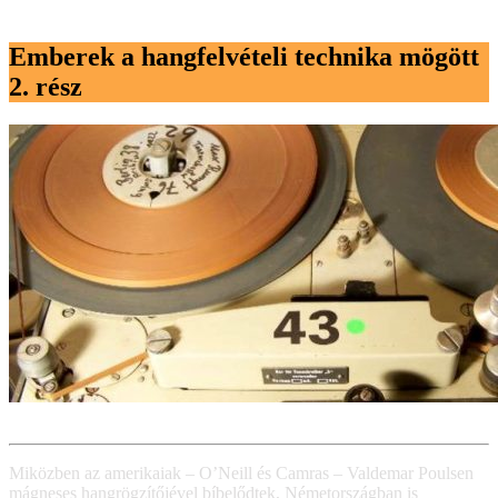
Emberek a hangfelvételi technika mögött
2. rész
Miközben az amerikaiak – O’Neill és Camras – Valdemar Poulsen
mágneses hangrögzítőjével bíbelődtek, Németországban is