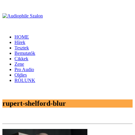
HOME
Hírek
Tesztek
Bemutatók
Cikkek
Zene
Pro Audio
Oldies
RÓLUNK
rupert-shelford-blur