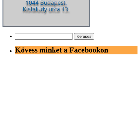
Keresés:
Kövess minket a Facebookon