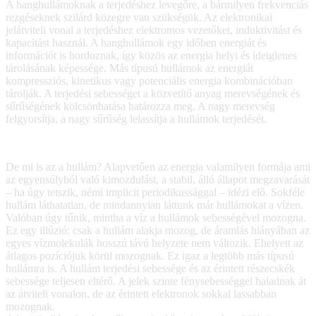
A hanghullámoknak a terjedéshez levegőre, a bármilyen frekvenciás
rezgéseknek szilárd közegre van szükségük. Az elektronikai
jelátviteli vonal a terjedéshez elektromos vezetőket, induktivitást és
kapacitást használ. A hanghullámok egy időben energiát és
információt is hordoznak, így közös az energia helyi és ideiglenes
tárolásának képessége. Más típusú hullámok az energiát
kompressziós, kinetikus vagy potenciális energia kombinációban
tárolják. A terjedési sebességet a közvetítő anyag merevségének és
sűrűségének kölcsönhatása határozza meg. A nagy merevség
felgyorsítja, a nagy sűrűség lelassítja a hullámok terjedését.
De mi is az a hullám? Alapvetően az energia valamilyen formája ami
az egyensúlyból való kimozdulást, a stabil, álló állapot megzavarását
– ha úgy tetszik, némi implicit periodikussággal – idézi elő. Sokféle
hullám láthatatlan, de mindannyian láttunk már hullámokat a vízen.
Valóban úgy tűnik, mintha a víz a hullámok sebességével mozogna.
Ez egy illúzió: csak a hullám alakja mozog, de áramlás hiányában az
egyes vízmolekulák hosszú távú helyzete nem változik. Ehelyett az
átlagos pozíciójuk körül mozognak. Ez igaz a legtöbb más típusú
hullámra is. A hullám terjedési sebessége és az érintett részecskék
sebessége teljesen eltérő. A jelek szinte fénysebességgel haladnak át
az átviteli vonalon, de az érintett elektronok sokkal lassabban
mozognak.