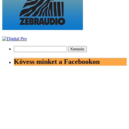
Keresés:
Kövess minket a Facebookon