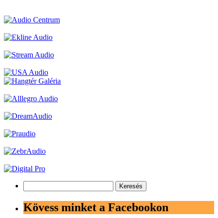
Keresés:
Kövess minket a Facebookon