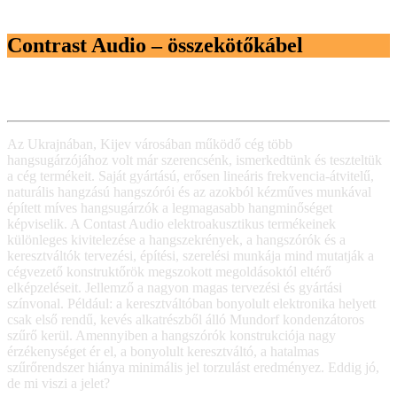
Contrast Audio – összekötőkábel
Az Ukrajnában, Kijev városában működő cég több
hangsugárzójához volt már szerencsénk, ismerkedtünk és teszteltük
a cég termékeit. Saját gyártású, erősen lineáris frekvencia-átvitelű,
naturális hangzású hangszórói és az azokból kézműves munkával
épített míves hangsugárzók a legmagasabb hangminőséget
képviselik. A Contast Audio elektroakusztikus termékeinek
különleges kivitelezése a hangszekrények, a hangszórók és a
keresztváltók tervezési, építési, szerelési munkája mind mutatják a
cégvezető konstruktőrök megszokott megoldásoktól eltérő
elképzeléseit. Jellemző a nagyon magas tervezési és gyártási
színvonal. Például: a keresztváltóban bonyolult elektronika helyett
csak első rendű, kevés alkatrészből álló Mundorf kondenzátoros
szűrő kerül. Amennyiben a hangszórók konstrukciója nagy
érzékenységet ér el, a bonyolult keresztváltó, a hatalmas
szűrőrendszer hiánya minimális jel torzulást eredményez. Eddig jó,
de mi viszi a jelet?