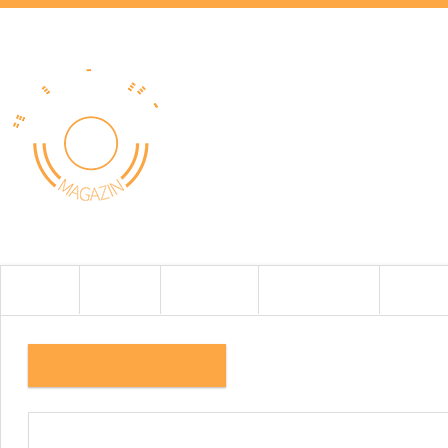
HOME
HÍREK
TESZTEK
BEMUTATÓK
CIKKEK
1.FŐKÉP 20260511