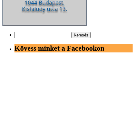
Keresés:
Kövess minket a Facebookon