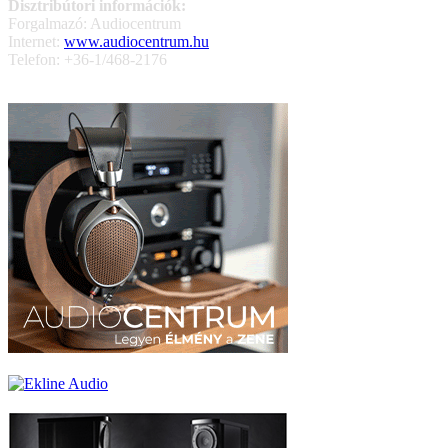
Disztribútori információk:
Forgalmazó: Audiocentrum
Internet:
www.audiocentrum.hu
Telefon: +36-1/468-2176