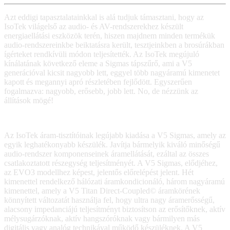
Azt eddigi tapasztalatainkkal is alá tudjuk támasztani, hogy az
IsoTek világelső az audio- és AV-rendszerekhez készült
energiaellátási eszközök terén, hiszen majdnem minden termékük
audio-rendszereinkbe beiktatásra került, tesztjeinkben a brosúrákban
ígérteket rendkívüli módon teljesítették. Az IsoTek megújuló
kínálatának következő eleme a Sigmas tápszűrő, ami a V5
generációval kicsit nagyobb lett, eggyel több nagyáramú kimenetet
kapott és megannyi apró részletében fejlődött. Egyszerűen
fogalmazva: nagyobb, erősebb, jobb lett. No, de nézzünk az
állítások mögé!
Az IsoTek áram-tisztítóinak legújabb kiadása a V5 Sigmas, amely az
egyik leghatékonyabb készülék. Javítja bármelyik kiváló minőségű
audio-rendszer komponenseinek áramellátását, ezáltal az összes
csatlakoztatott részegység teljesítményét. A V5 Sigmas, elődjéhez,
az EVO3 modellhez képest, jelentős előrelépést jelent. Hét
kimenettel rendelkező hálózati áramkondicionáló, három nagyáramú
kimenettel, amely a V5 Titan Direct-Coupled© áramkörének
könnyített változatát használja fel, hogy ultra nagy áramerősségű,
alacsony impedanciájú teljesítményt biztosítson az erősítőknek, aktív
mélysugárzóknak, aktív hangszóróknak vagy bármilyen más
digitális vagy analóg technikával működő készüléknek. A V5