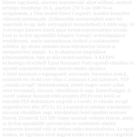
Három nagyáramú, alacsony impedanciájú aljzat található, amelyek
névleges feszültsége 16 A, amelyek 230 V-on 3680 W-ot
szolgáltatnak, a Titan modell Direct Coupled© áramkör könnyített
változatát tartalmazzák. (Felhasználás szempontjából innen két
végerősítő és egy aktív mélysugárzó üzemeltethető) A többi négy, 10
A névleges kimeneti áramú aljzat forráskomponensekhez készült.
Ezek az IsoTek egyedülálló Adaptive Gating© technológiájával
rendelkeznek, amely automatikusan érzékeli a csatlakoztatott
terhelést, így ideális optimális tiszta teljesítményt biztosít az
energiafelvétel alapján. Az itt alkalmazott megoldások
kifinomultabbak, mint az előd modell esetében. A KERP©
technológia (Kirchhoff Equal Resistance Path) egyenlő ellenállást és
egyenlő teljesítmény-leadást biztosít minden aljzathoz.
A belső huzalozás a legmagasabb színvonalú; folyamatos öntésű,
ezüstözött réz (Solid core Ohno Continuous Cast) kábelezés, FEP
„virtuális levegő” dielektrikummal, (tömör magos vezető szálak
ezüst bevonattal), alacsony ellenállással és nagy áramerősséggel. A
vezető szálakat fluorizált etilén-propilén (FEP) veszi körül, az
extrudált FEP-dielektrikum megvédi a vezetőt, és virtuális levegő
szigetelést hoz létre (FDA). Ez a konstrukció páratlan teljesítményt,
alacsony ellenállású, nagy teljesítményű belső tápellátó rendszert
biztosít. Ezenkívül 121 500 Amper azonnali védelem biztosít, amely
az IsoTek egyedülálló szekvenciális és ismételhető védelmi
rendszerén keresztül védi az értékes audio-berendezéseket. Az egyik
kritikus, de figyelmen kívül hagyott terület a tervezés és a megfelelő