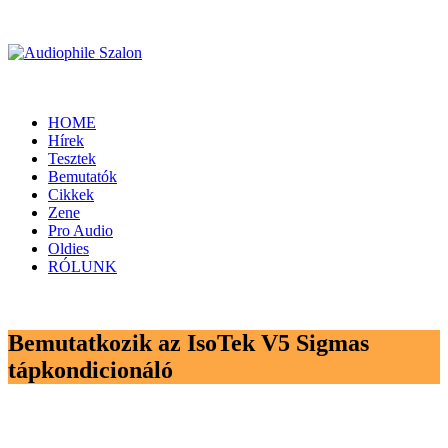
HOME
Hírek
Tesztek
Bemutatók
Cikkek
Zene
Pro Audio
Oldies
RÓLUNK
Bemutatkozik az IsoTek V5 Sigmas
tápkondicionáló