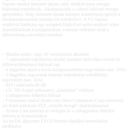
Sigmas minden kimeneti aljzata saját, dedikált tiszta energia
hálózattal rendelkezik. Alkalmazkodik a változó hálózati energia-
igényekhez. Négy kimeneti aljzata közepes áramerősség igényű a
forráskomponensek számára lett kifejlesztve. A V5 Sigmas
rendkívül hatékony egy komplett High-End audio-rendszer teljes
áramellátásának kiszolgálásában, valamint védelmet nyújt a
túlfeszültség-csúcsokkal szemben.
– Minden audio- vagy AV-rendszerhez alkalmas
– 7 optimalizált teljesítmény-tisztító áramkör eltávolítja a közös és
differenciálmódusú hálózati zajt
– 4 független aljzat a forrás-komponensekhez (egyenként max. 10A)
– 3 független nagyáramú kimenet teljesítmény erősítőkhöz
(egyenként max. 16A)
– RFI csökkentés 80 dB
– 121 500 Amper pillanatnyi „áramtüske” védelem
– Csillagpontos földelési hálózat
– Folyamatos öntésű (Solid core Ohno Continuous Cast) ezüstözött
réz belső kábelezés FEP „virtuális levegő” dielektrikummal
– System Link kimenet az eddigiek és a csillagpontos földelési
referencia fenntartásához
Az IsoTek díjnyertes EVO3 Premier tápkábel tartozékként
mellékelve