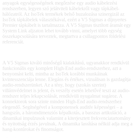
anyagok egységességének megőrzése egy audio kábelezési
rendszerben, legyen szó jelátviteli kábelekről vagy tápkábel-
hálózatról. Az IsoTek termékek belső huzalozása szinergizál az
IsoTek tápkábelek választékával, ezért a V5 Sigmas a díjnyertes
Premier tápkábelt is tartalmazza. A V5 Sigmas tisztított áramát egy
System Link aljzaton lehet tovább vinni, amelyet több egység
összekapcsolására terveztek, megtartva a csillagpontos földelési
referenciát.
A V5 Sigmas kiváló minőségű kialakítású, ugyanakkor rendkívül
funkcionális egy komplett High-End audio-rendszerhez, azt a
benyomást kelti, mintha az IsoTek korábbi munkáinak
kvintesszenciája lenne. Elegáns és értékes, vizuálisan is gazdagítja
audio-rendszerünket. Az a tény, hogy (szokás szerint)
villámvédelmet is jelent, és veszély esetén lehetővé teszi az audio-
rendszer teljes lekapcsolását, rendkívüli nyugalmat sugároz. A
konnektorok sora szinte minden High-End audio-rendszerhez
elegendő. Segítségével a komponensek auditív képességei – a
hangszín, a háromdimenziós képalkotás, a basszus artikuláció, a
dinamikai impulzusok valamint a kiterjesztett frekvenciatartomány
és nyitottság érzés javulnak, A dinamika lassítása nélkül adja meg a
hang-kontúrokat és finomságot.