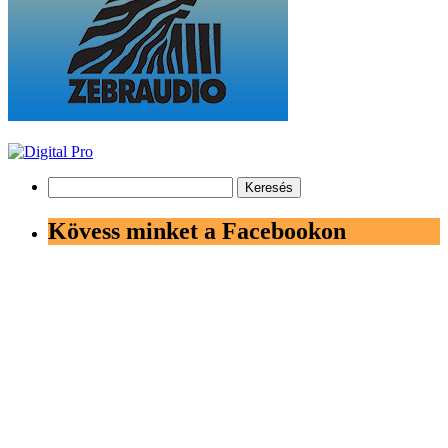
Keresés:
Kövess minket a Facebookon