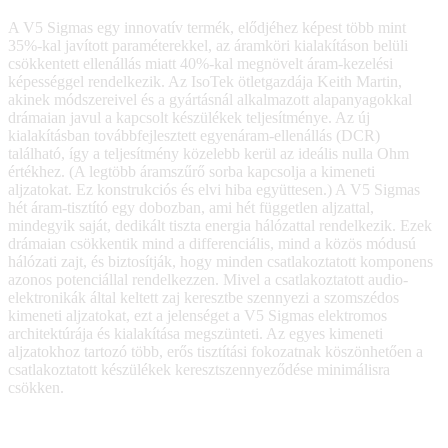
A V5 Sigmas egy innovatív termék, elődjéhez képest több mint
35%-kal javított paraméterekkel, az áramköri kialakításon belüli
csökkentett ellenállás miatt 40%-kal megnövelt áram-kezelési
képességgel rendelkezik. Az IsoTek ötletgazdája Keith Martin,
akinek módszereivel és a gyártásnál alkalmazott alapanyagokkal
drámaian javul a kapcsolt készülékek teljesítménye. Az új
kialakításban továbbfejlesztett egyenáram-ellenállás (DCR)
található, így a teljesítmény közelebb kerül az ideális nulla Ohm
értékhez. (A legtöbb áramszűrő sorba kapcsolja a kimeneti
aljzatokat. Ez konstrukciós és elvi hiba együttesen.) A V5 Sigmas
hét áram-tisztító egy dobozban, ami hét független aljzattal,
mindegyik saját, dedikált tiszta energia hálózattal rendelkezik. Ezek
drámaian csökkentik mind a differenciális, mind a közös módusú
hálózati zajt, és biztosítják, hogy minden csatlakoztatott komponens
azonos potenciállal rendelkezzen. Mivel a csatlakoztatott audio-
elektronikák által keltett zaj keresztbe szennyezi a szomszédos
kimeneti aljzatokat, ezt a jelenséget a V5 Sigmas elektromos
architektúrája és kialakítása megszünteti. Az egyes kimeneti
aljzatokhoz tartozó több, erős tisztítási fokozatnak köszönhetően a
csatlakoztatott készülékek keresztszennyeződése minimálisra
csökken.