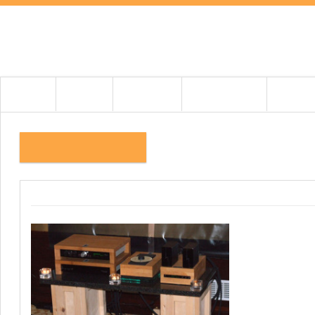
HOME
HÍREK
TESZTEK
BEMUTATÓK
CIKKEK
HUMAN AUDIO