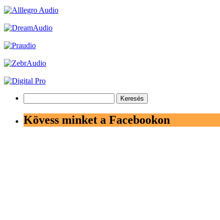
Keresés:
Kövess minket a Facebookon