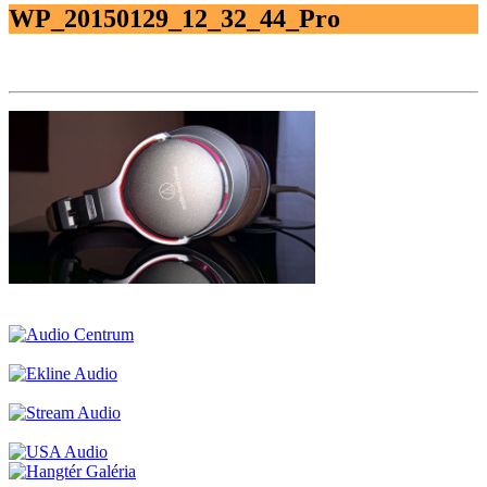
WP_20150129_12_32_44_Pro