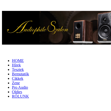
HOME
Hírek
Tesztek
Bemutatók
Cikkek
Zene
Pro Audio
Oldies
RÓLUNK