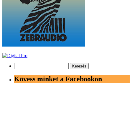
Keresés:
Kövess minket a Facebookon