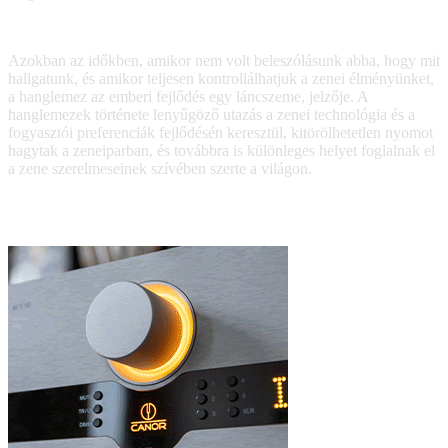
Azokban az időkben, amikor nem volt beleszólásunk abba, hogy mit
hallgatunk, és amikor teljesen kontrollálhatjuk a zenei élményünket,
a hanglemez az emberi fejlődés egy láncszeme, jelzője. A
hanglemezek története lenyűgöző utazás a zenei technológia és a
fogyasztói preferenciák fejlődésén keresztül, kitörölhetetlen nyomot
hagytak a zeneiparban, és továbbra is különleges helyet foglalnak el
a zene szerelmeseinek szívében szerte a világon.