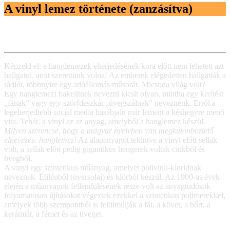
A vinyl lemez története (zanzásítva)
Képzeld el: a hanglemezek elterjedésének kora előtt nem lehetett azt
hallgatni, amit szerettünk volna! Az emberek elégedetten hallgatták a
rádiót, többnyire egy adóállomás műsorát. Micsoda világ volt?
Egy hanglemezt bakelitnek nevezni kicsit olyan, mintha egy kerítést
„fának” vagy egy szörfdeszkát „üvegszálnak” neveznénk. Erről a
legelterjedtebb social media hasábjain már lement a késhegyre menő
vita. Tehát, a vinyl az az anyag, amelyből a hanglemez készül.
Milyen szerencse, hogy a magyar nyelvben van megkülönböztető
elnevezés: hanglemez!
Az alapanyagot tekintve a vinyl előtt sellak
volt, a sellak előtt pedig gigantikus hengerek voltak cinkből és
üvegből.
A vinyl egy szintetikus műanyag, amelyet polivinil-kloridnak
neveznek. Etilénből (nyersolaj) és klórból készül. Az 1900-as évek
elején a műanyagok fellendülésének része volt az anyagtudósok
folyamatosan újításokat végeztek ezekkel a szintetikus polimerekkel,
amelyek több szempontból is felülmúlják a fát, a követ, a bőrt, a
kerámiát, a fémet és az üveget.