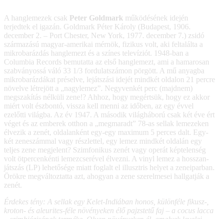
A hanglemezek csak
Peter Goldmark
működésének idején
terjedtek el igazán. Goldmark Péter Károly (Budapest, 1906.
december 2. – Port Chester, New York, 1977. december 7.) zsidó
származású magyar-amerikai mérnök, fizikus volt, aki feltalálta a
mikrobarázdás hanglemezt és a színes televíziót. 1948-ban a
Columbia Records bemutatta az első hanglemezt, ami a hamarosan
szabványossá váló 33 1/3 fordulatszámon pörgött. A mű anyagba
mikrobarázdákat préselve, lejátszási idejét mindkét oldalon 21 percre
növelve létrejött a „nagylemez”. Negyvenkét perc (majdnem)
megszakítás nélküli zene!? Ahhoz, hogy megértsük, hogy ez akkor
miért volt észbontó, vissza kell menni az időben, az egy évvel
ezelőtti világba. Az év 1947. A második világháború csak két éve ért
véget és az emberek otthon a „megmaradt” 78-as sellak lemezeken
élvezik a zenét, oldalanként egy-egy maximum 5 perces dalt. Egy-
két zeneszámmal vagy részlettel, egy lemez mindkét oldalán egy
teljes zene megjelent? Szimfonikus zenét vagy operát képtelenség
volt ötpercenkénti lemezcserével élvezni. A vinyl lemez a hosszan-
játszás (LP) lehetősége miatt foglalt el illusztris helyet a zeneiparban.
Örökre megváltoztatta azt, ahogyan a zene szerelmesei hallgatják a
zenét.
Érdekes tény: A sellak egy Kelet-Indiában honos, különféle fikusz-,
kroton- és aleurites-féle növényeken élő pajzstetű faj – a cocus lacca