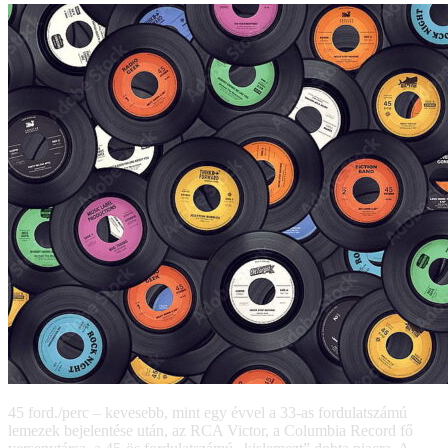
45 ford./perc – kevesebb, mint egy évvel a 33-as fordulatszámú
lemezek bejelentése után, az RCA Victor, a Columbia Record fő