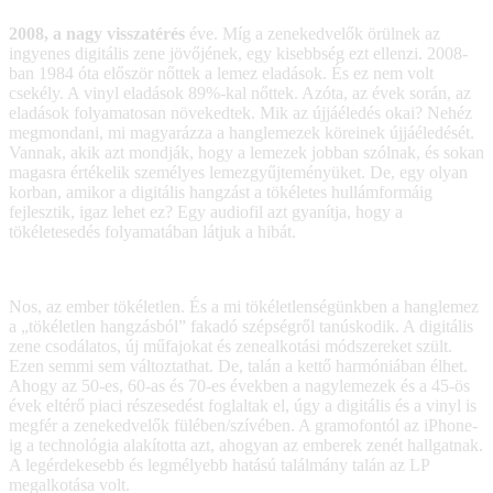
2008, a nagy visszatérés
éve. Míg a zenekedvelők örülnek az
ingyenes digitális zene jövőjének, egy kisebbség ezt ellenzi. 2008-
ban 1984 óta először nőttek a lemez eladások. És ez nem volt
csekély. A vinyl eladások 89%-kal nőttek. Azóta, az évek során, az
eladások folyamatosan növekedtek. Mik az újjáéledés okai? Nehéz
megmondani, mi magyarázza a hanglemezek köreinek újjáéledését.
Vannak, akik azt mondják, hogy a lemezek jobban szólnak, és sokan
magasra értékelik személyes lemezgyűjteményüket. De, egy olyan
korban, amikor a digitális hangzást a tökéletes hullámformáig
fejlesztik, igaz lehet ez? Egy audiofil azt gyanítja, hogy a
tökéletesedés folyamatában látjuk a hibát.
Nos, az ember tökéletlen. És a mi tökéletlenségünkben a hanglemez
a „tökéletlen hangzásból” fakadó szépségről tanúskodik. A digitális
zene csodálatos, új műfajokat és zenealkotási módszereket szült.
Ezen semmi sem változtathat. De, talán a kettő harmóniában élhet.
Ahogy az 50-es, 60-as és 70-es években a nagylemezek és a 45-ös
évek eltérő piaci részesedést foglaltak el, úgy a digitális és a vinyl is
megfér a zenekedvelők fülében/szívében. A gramofontól az iPhone-
ig a technológia alakította azt, ahogyan az emberek zenét hallgatnak.
A legérdekesebb és legmélyebb hatású találmány talán az LP
megalkotása volt.