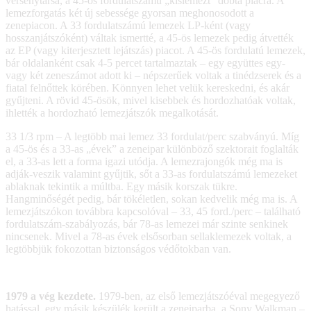
versenytársa, a 45-ös fordulatszámú „kislemezt” dobta piacra. A
lemezforgatás két új sebessége gyorsan meghonosodott a
zenepiacon. A 33 fordulatszámú lemezek LP-ként (vagy
hosszanjátszóként) váltak ismertté, a 45-ös lemezek pedig átvették
az EP (vagy kiterjesztett lejátszás) piacot. A 45-ös fordulatú lemezek,
bár oldalanként csak 4-5 percet tartalmaztak – egy együttes egy-
vagy két zeneszámot adott ki – népszerűek voltak a tinédzserek és a
fiatal felnőttek körében. Könnyen lehet velük kereskedni, és akár
gyűjteni. A rövid 45-ösök, mivel kisebbek és hordozhatóak voltak,
ihlették a hordozható lemezjátszók megalkotását.
33 1/3 rpm – A legtöbb mai lemez 33 fordulat/perc szabványú. Míg
a 45-ös és a 33-as „évek” a zeneipar különböző szektorait foglalták
el, a 33-as lett a forma igazi utódja. A lemezrajongók még ma is
adják-veszik valamint gyűjtik, sőt a 33-as fordulatszámú lemezeket
ablaknak tekintik a múltba. Egy másik korszak tükre.
Hangminőségét pedig, bár tökéletlen, sokan kedvelik még ma is. A
lemezjátszókon továbbra kapcsolóval – 33, 45 ford./perc – található
fordulatszám-szabályozás, bár 78-as lemezei már szinte senkinek
nincsenek. Mivel a 78-as évek elsősorban sellaklemezek voltak, a
legtöbbjük fokozottan biztonságos védőtokban van.
1979 a vég kezdete.
1979-ben, az első lemezjátszóéval megegyező
hatással, egy másik készülék került a zeneiparba, a Sony Walkman –