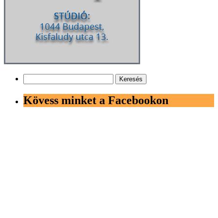
Keresés:
Kövess minket a Facebookon