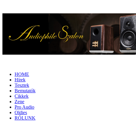
HOME
Hírek
Tesztek
Bemutatók
Cikkek
Zene
Pro Audio
Oldies
RÓLUNK