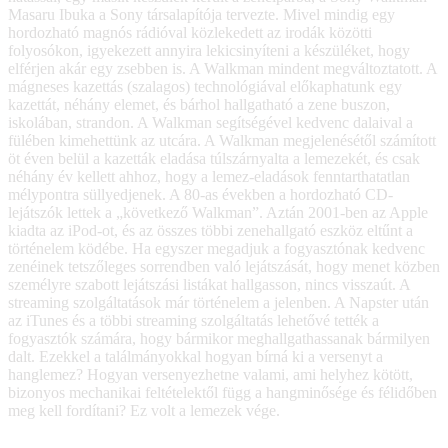
Masaru Ibuka a Sony társalapítója tervezte. Mivel mindig egy
hordozható magnós rádióval közlekedett az irodák közötti
folyosókon, igyekezett annyira lekicsinyíteni a készüléket, hogy
elférjen akár egy zsebben is. A Walkman mindent megváltoztatott. A
mágneses kazettás (szalagos) technológiával előkaphatunk egy
kazettát, néhány elemet, és bárhol hallgatható a zene buszon,
iskolában, strandon. A Walkman segítségével kedvenc dalaival a
fülében kimehettünk az utcára. A Walkman megjelenésétől számított
öt éven belül a kazetták eladása túlszárnyalta a lemezekét, és csak
néhány év kellett ahhoz, hogy a lemez-eladások fenntarthatatlan
mélypontra süllyedjenek. A 80-as években a hordozható CD-
lejátszók lettek a „következő Walkman”. Aztán 2001-ben az Apple
kiadta az iPod-ot, és az összes többi zenehallgató eszköz eltűnt a
történelem ködébe. Ha egyszer megadjuk a fogyasztónak kedvenc
zenéinek tetszőleges sorrendben való lejátszását, hogy menet közben
személyre szabott lejátszási listákat hallgasson, nincs visszaút. A
streaming szolgáltatások már történelem a jelenben. A Napster után
az iTunes és a többi streaming szolgáltatás lehetővé tették a
fogyasztók számára, hogy bármikor meghallgathassanak bármilyen
dalt. Ezekkel a találmányokkal hogyan bírná ki a versenyt a
hanglemez? Hogyan versenyezhetne valami, ami helyhez kötött,
bizonyos mechanikai feltételektől függ a hangminősége és félidőben
meg kell fordítani? Ez volt a lemezek vége.