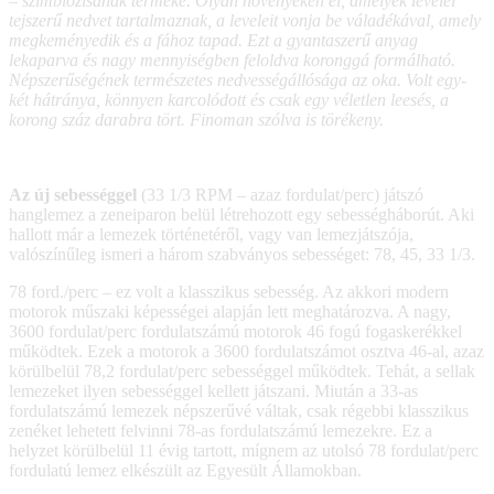
– szimbiózisának terméke. Olyan növényeken él, amelyek levelei
tejszerű nedvet tartalmaznak, a leveleit vonja be váladékával, amely
megkeményedik és a fához tapad. Ezt a gyantaszerű anyag
lekaparva és nagy mennyiségben feloldva koronggá formálható.
Népszerűségének természetes nedvességállósága az oka. Volt egy-
két hátránya, könnyen karcolódott és csak egy véletlen leesés, a
korong száz darabra tört. Finoman szólva is törékeny.
Az új sebességgel
(33 1/3 RPM – azaz fordulat/perc) játszó
hanglemez a zeneiparon belül létrehozott egy sebességháborút. Aki
hallott már a lemezek történetéről, vagy van lemezjátszója,
valószínűleg ismeri a három szabványos sebességet: 78, 45, 33 1/3.
78 ford./perc – ez volt a klasszikus sebesség. Az akkori modern
motorok műszaki képességei alapján lett meghatározva. A nagy,
3600 fordulat/perc fordulatszámú motorok 46 fogú fogaskerékkel
működtek. Ezek a motorok a 3600 fordulatszámot osztva 46-al, azaz
körülbelül 78,2 fordulat/perc sebességgel működtek. Tehát, a sellak
lemezeket ilyen sebességgel kellett játszani. Miután a 33-as
fordulatszámú lemezek népszerűvé váltak, csak régebbi klasszikus
zenéket lehetett felvinni 78-as fordulatszámú lemezekre. Ez a
helyzet körülbelül 11 évig tartott, mígnem az utolsó 78 fordulat/perc
fordulatú lemez elkészült az Egyesült Államokban.