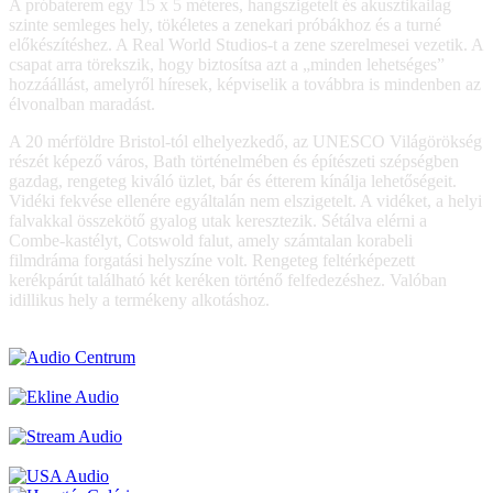
A próbaterem egy 15 x 5 méteres, hangszigetelt és akusztikailag
szinte semleges hely, tökéletes a zenekari próbákhoz és a turné
előkészítéshez. A Real World Studios-t a zene szerelmesei vezetik. A
csapat arra törekszik, hogy biztosítsa azt a „minden lehetséges”
hozzáállást, amelyről híresek, képviselik a továbbra is mindenben az
élvonalban maradást.
A 20 mérföldre Bristol-tól elhelyezkedő, az UNESCO Világörökség
részét képező város, Bath történelmében és építészeti szépségben
gazdag, rengeteg kiváló üzlet, bár és étterem kínálja lehetőségeit.
Vidéki fekvése ellenére egyáltalán nem elszigetelt. A vidéket, a helyi
falvakkal összekötő gyalog utak keresztezik. Sétálva elérni a
Combe-kastélyt, Cotswold falut, amely számtalan korabeli
filmdráma forgatási helyszíne volt. Rengeteg feltérképezett
kerékpárút található két keréken történő felfedezéshez. Valóban
idillikus hely a termékeny alkotáshoz.