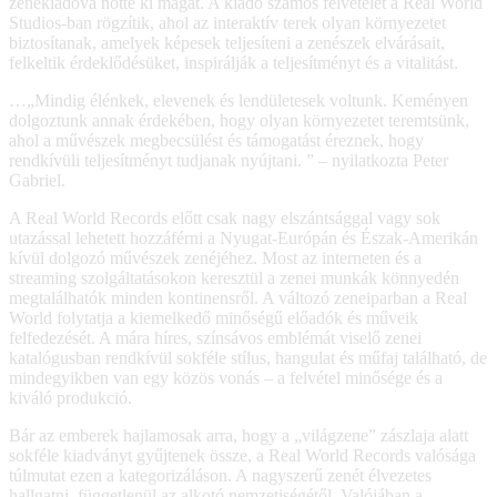
zenekiadóvá nőtte ki magát. A kiadó számos felvételét a Real World
Studios-ban rögzítik, ahol az interaktív terek olyan környezetet
biztosítanak, amelyek képesek teljesíteni a zenészek elvárásait,
felkeltik érdeklődésüket, inspirálják a teljesítményt és a vitalitást.
…„Mindig élénkek, elevenek és lendületesek voltunk. Keményen
dolgoztunk annak érdekében, hogy olyan környezetet teremtsünk,
ahol a művészek megbecsülést és támogatást éreznek, hogy
rendkívüli teljesítményt tudjanak nyújtani. ” – nyilatkozta Peter
Gabriel.
A Real World Records előtt csak nagy elszántsággal vagy sok
utazással lehetett hozzáférni a Nyugat-Európán és Észak-Amerikán
kívül dolgozó művészek zenéjéhez. Most az interneten és a
streaming szolgáltatásokon keresztül a zenei munkák könnyedén
megtalálhatók minden kontinensről. A változó zeneiparban a Real
World folytatja a kiemelkedő minőségű előadók és műveik
felfedezését. A mára híres, színsávos emblémát viselő zenei
katalógusban rendkívül sokféle stílus, hangulat és műfaj található, de
mindegyikben van egy közös vonás – a felvétel minősége és a
kiváló produkció.
Bár az emberek hajlamosak arra, hogy a „világzene” zászlaja alatt
sokféle kiadványt gyűjtenek össze, a Real World Records valósága
túlmutat ezen a kategorizáláson. A nagyszerű zenét élvezetes
hallgatni, függetlenül az alkotó nemzetiségétől. Valójában a