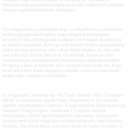
felfedezett legizgalmasabb hangok közül sok a különböző országok
zenészei együttműködésének eredménye.
Az a hagyományos paradigma, hogy az előadókat és a mérnököket
elválasztják egymástól azáltal, hogy elszigetelt helyiségekbe
helyezik el őket. Mindegyikük korlátozva érzi magát, akadályozva
az alkotási folyamatot. Peter egy teret képzelt el ilyen megosztottság
nélkül és megszületett az ötlet a Real World Studios. Az ötlet nem
csak több mint 30 évig állta ki az idő próbáját, hanem jelentős
szerepet játszott számtalan lemez hangzásának meghatározásában.
Rengeteg a látni- és hallgatni való, valamint a lehetőség arra, hogy
kicsit mélyebbre ássuk magunkat a munka, a zene és a művészek
mögött zajló események történetébe.
A „Nagyszoba” tartalmaz egy Pro Tools Ultimate HDX-2 rendszert
(64 be- és kimenettel), egyedi Exigy felügyeletet és 24 csatornás
digitális visszahallgatási rendszert. A nagyszobában foglal helyet egy
Yamaha C3 nagyzongora, Hammond C3 orgona valamint
folyamatosan bővülő egyéb hangszerek választéka. A kiegészítő
berendezések között világcégek termékei találhatók, mint a Roland,
Yamaha, That Pedal Show, Universal Audio és Audio-Technica. A