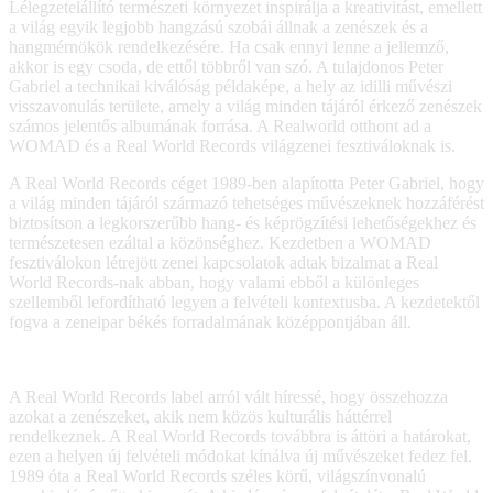
Lélegzetelállító természeti környezet inspirálja a kreativitást, emellett
a világ egyik legjobb hangzású szobái állnak a zenészek és a
hangmérnökök rendelkezésére. Ha csak ennyi lenne a jellemző,
akkor is egy csoda, de ettől többről van szó. A tulajdonos Peter
Gabriel a technikai kiválóság példaképe, a hely az idilli művészi
visszavonulás területe, amely a világ minden tájáról érkező zenészek
számos jelentős albumának forrása. A Realworld otthont ad a
WOMAD és a Real World Records világzenei fesztiváloknak is.
A Real World Records céget 1989-ben alapította Peter Gabriel, hogy
a világ minden tájáról származó tehetséges művészeknek hozzáférést
biztosítson a legkorszerűbb hang- és képrögzítési lehetőségekhez és
természetesen ezáltal a közönséghez. Kezdetben a WOMAD
fesztiválokon létrejött zenei kapcsolatok adtak bizalmat a Real
World Records-nak abban, hogy valami ebből a különleges
szellemből lefordítható legyen a felvételi kontextusba. A kezdetektől
fogva a zeneipar békés forradalmának középpontjában áll.
A Real World Records label arról vált híressé, hogy összehozza
azokat a zenészeket, akik nem közös kulturális háttérrel
rendelkeznek. A Real World Records továbbra is áttöri a határokat,
ezen a helyen új felvételi módokat kínálva új művészeket fedez fel.
1989 óta a Real World Records széles körű, világszínvonalú