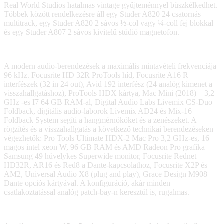
Real World Studios hatalmas vintage gyűjteménnyel büszkélkedhet.
Többek között rendelkezésre áll egy Studer A820 24 csatornás
multitrack, egy Studer A820 2 sávos ½-col vagy ¼-coll fej blokkal
és egy Studer A807 2 sávos kivitelű stúdió magnetofon.
A modern audio-berendezések a maximális mintavételi frekvenciája
96 kHz. Focusrite HD 32R ProTools híd, Focusrite A16 R
interfészek (32 in 24 out), Avid 192 interfész (24 analóg kimenet a
visszahallgatáshoz), ProTools HDX kártya, Mac Mini (2018) – 3,2
GHz -es I7 64 GB RAM-al, Digital Audio Labs Livemix CS-Duo
Foldback, digitális audio-laborok Livemix AD24 és Mix-16
Foldback System segíti a hangmérnököket és a zenészeket. A
rögzítés és a visszahallgatás a következő technikai berendezéseken
végezhetők: Pro Tools Ultimate HDX-2 Mac Pro 3,2 GHz-es, 16
magos intel xeon W, 96 GB RAM és AMD Radeon Pro grafika +
Samsung 49 hüvelykes Superwide monitor, Focusrite Rednet
HD32R, AR16 és Red8 a Dante-kapcsolathoz, Focusrite X2P és
AM2, Universal Audio X8 (plug and play), Grace Design M908
Dante opciós kártyával. A konfiguráció, akár minden
csatlakoztatással analóg patch-bay-n keresztül is, rugalmas.