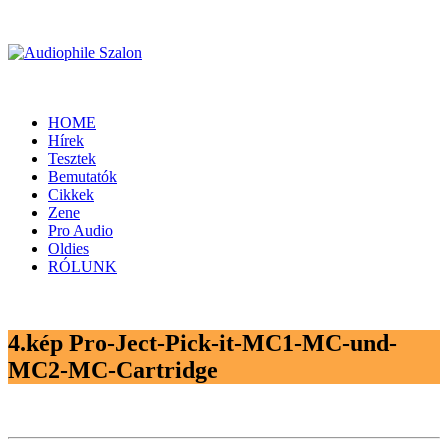
HOME
Hírek
Tesztek
Bemutatók
Cikkek
Zene
Pro Audio
Oldies
RÓLUNK
4.kép Pro-Ject-Pick-it-MC1-MC-und-
MC2-MC-Cartridge