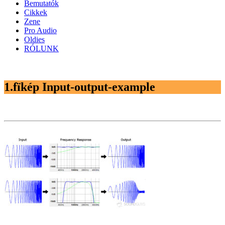
Bemutatók
Cikkek
Zene
Pro Audio
Oldies
RÓLUNK
1.fïkép Input-output-example