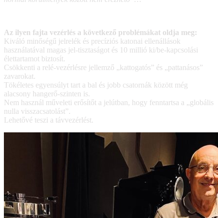
Az ilyen fajta vezérlés a következő problémákat oldja meg:
Kiváló minőségű jelrelék és precíziós katonai ellenállások
használatával magas jel-tisztaságot és 10 millió ki/be-kapcsolási
élettartamot biztosít.
Csökkenti a relé-vezérlésre jellemző „kattogatós” és „pattanásos”
zavarokat.
Tökéletes egyensúlyt tart a bal és jobb csatornák között még
alacsony hangerő-szinten is.
Nem használ műveleti erősítőt a jelútban, hogy fenntartsa a „globális
nulla visszacsatolást”.
Lehetővé teszi a távvezérlést.