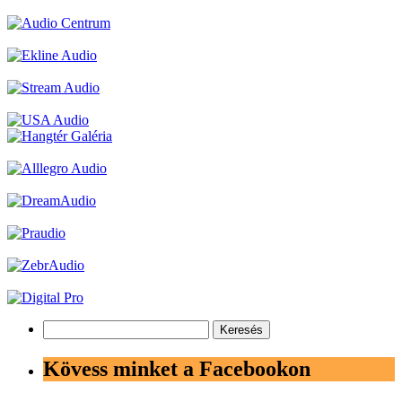
Keresés:
Kövess minket a Facebookon