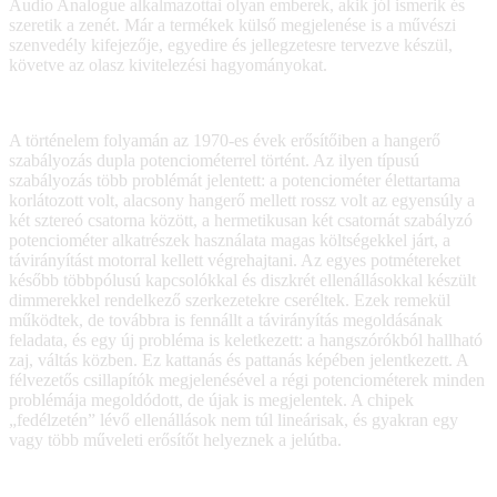
Audio Analogue alkalmazottai olyan emberek, akik jól ismerik és
szeretik a zenét. Már a termékek külső megjelenése is a művészi
szenvedély kifejezője, egyedire és jellegzetesre tervezve készül,
követve az olasz kivitelezési hagyományokat.
A történelem folyamán az 1970-es évek erősítőiben a hangerő
szabályozás dupla potenciométerrel történt. Az ilyen típusú
szabályozás több problémát jelentett: a potenciométer élettartama
korlátozott volt, alacsony hangerő mellett rossz volt az egyensúly a
két sztereó csatorna között, a hermetikusan két csatornát szabályzó
potenciométer alkatrészek használata magas költségekkel járt, a
távirányítást motorral kellett végrehajtani. Az egyes potmétereket
később többpólusú kapcsolókkal és diszkrét ellenállásokkal készült
dimmerekkel rendelkező szerkezetekre cseréltek. Ezek remekül
működtek, de továbbra is fennállt a távirányítás megoldásának
feladata, és egy új probléma is keletkezett: a hangszórókból hallható
zaj, váltás közben. Ez kattanás és pattanás képében jelentkezett. A
félvezetős csillapítók megjelenésével a régi potenciométerek minden
problémája megoldódott, de újak is megjelentek. A chipek
„fedélzetén” lévő ellenállások nem túl lineárisak, és gyakran egy
vagy több műveleti erősítőt helyeznek a jelútba.