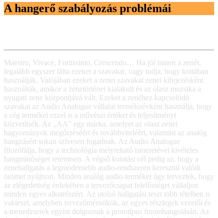
A hangerő szabályozás problémái
Maestro, Vivace, Fortissimo, Crescendo… Ha jól ismeri a zenét,
legalább egyszer látta ezeket a szavakat, vagy tudja, hogy kottában
használják. Valójában ezeket a zenei szavakat zenei kifejezésként
használták, amikor a zenetörténet kialakult és az olasz muzsika a
nyugati zene központjává vált. Ezeket a zenéhez kapcsolódó
szavakat az Audio Analogue vállalat terméknévként használja, hogy
a cég termékei ezzel is a művészi értéket és teljesítményt
közvetítsék. Az „AA” egy márka, amelyet az olasz zenei
hagyományok megőrzéséért és továbbviteléért, valamint az analóg
hangzásért sokan szívesen fogadnak. Az Audio Analogue
filozófiája, hogy a technológia mélyreható ismeretével kivételes
hangminőséget teremtsen. A végső kutatási cél pedig az, hogy a
zenehallgatás a legmodernebb audio-rendszeren keresztül valódi
örömet nyújtson. Minden analóg audio-terméket úgy terveztek, hogy
az elégedettség érdekében a tervezőcsapat felelősséget vállaljon
minden egyes alkatrészért. Az utolsó hallgatási teszt több tételben is
vakteszt, amelyben tervezőmérnökök, az egyes részlegek vezetői és
a menedzserek együtt dolgoznak a prototípus finomhangolásán. Az