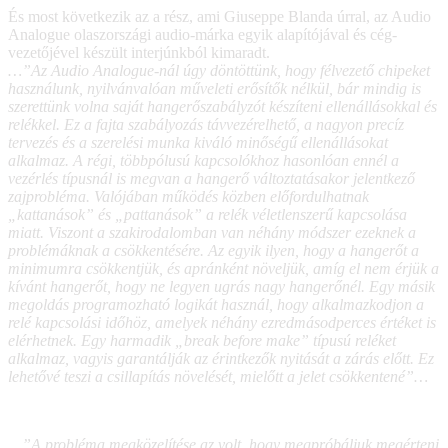
És most következik az a rész, ami Giuseppe Blanda úrral, az Audio
Analogue olaszországi audio-márka egyik alapítójával és cég-
vezetőjével készült interjúnkból kimaradt.
…”Az Audio Analogue-nál úgy döntöttünk, hogy félvezető chipeket
használunk, nyilvánvalóan műveleti erősítők nélkül, bár mindig is
szerettünk volna saját hangerőszabályzót készíteni ellenállásokkal és
relékkel. Ez a fajta szabályozás távvezérelhető, a nagyon precíz
tervezés és a szerelési munka kiváló minőségű ellenállásokat
alkalmaz. A régi, többpólusú kapcsolókhoz hasonlóan ennél a
vezérlés típusnál is megvan a hangerő változtatásakor jelentkező
zajprobléma. Valójában működés közben előfordulhatnak
„kattanások” és „pattanások” a relék véletlenszerű kapcsolása
miatt. Viszont a szakirodalomban van néhány módszer ezeknek a
problémáknak a csökkentésére. Az egyik ilyen, hogy a hangerőt a
minimumra csökkentjük, és apránként növeljük, amíg el nem érjük a
kívánt hangerőt, hogy ne legyen ugrás nagy hangerőnél. Egy másik
megoldás programozható logikát használ, hogy alkalmazkodjon a
relé kapcsolási időhöz, amelyek néhány ezredmásodperces értéket is
elérhetnek. Egy harmadik „break before make” típusú reléket
alkalmaz, vagyis garantálják az érintkezők nyitását a zárás előtt. Ez
lehetővé teszi a csillapítás növelését, mielőtt a jelet csökkentené”…
…”A probléma megközelítése az volt, hogy megpróbáljuk megérteni