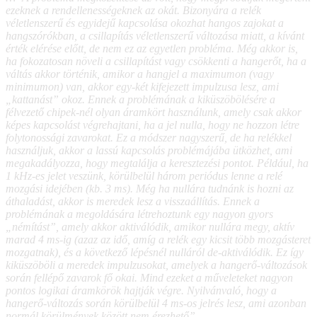
ezeknek a rendellenességeknek az okát. Bizonyára a relék
véletlenszerű és egyidejű kapcsolása okozhat hangos zajokat a
hangszórókban, a csillapítás véletlenszerű változása miatt, a kívánt
érték elérése előtt, de nem ez az egyetlen probléma. Még akkor is,
ha fokozatosan növeli a csillapítást vagy csökkenti a hangerőt, ha a
váltás akkor történik, amikor a hangjel a maximumon (vagy
minimumon) van, akkor egy-két kifejezett impulzusa lesz, ami
„kattanást” okoz. Ennek a problémának a kiküszöbölésére a
félvezető chipek-nél olyan áramkört használunk, amely csak akkor
képes kapcsolást végrehajtani, ha a jel nulla, hogy ne hozzon létre
folytonossági zavarokat. Ez a módszer nagyszerű, de ha relékkel
használjuk, akkor a lassú kapcsolás problémájába ütközhet, ami
megakadályozza, hogy megtalálja a keresztezési pontot. Például, ha
1 kHz-es jelet veszünk, körülbelül három periódus lenne a relé
mozgási idejében (kb. 3 ms). Még ha nullára tudnánk is hozni az
áthaladást, akkor is meredek lesz a visszaállítás. Ennek a
problémának a megoldására létrehoztunk egy nagyon gyors
„némítást”, amely akkor aktiválódik, amikor nullára megy, aktív
marad 4 ms-ig (azaz az idő, amíg a relék egy kicsit több mozgásteret
mozgatnak), és a következő lépésnél nulláról de-aktiválódik. Ez így
kiküszöböli a meredek impulzusokat, amelyek a hangerő-változások
során fellépő zavarok fő okai. Mind ezeket a műveleteket nagyon
pontos logikai áramkörök hajtják végre. Nyilvánvaló, hogy a
hangerő-változás során körülbelül 4 ms-os jelrés lesz, ami azonban
normál körülmények között nem érezhető”…