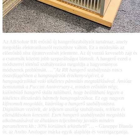
Az ABSolute RR erősítő új hangerőszabályzót tartalmaz, amely
megoldás elektronikusról rezisztívre váltott. Ez a módosítás az
előerősítő rész újratervezését jelentette. Az új verzió kevesebb zajt és
a csatornák közötti jobb szeparáltságot biztosít. A hangerő ezzel a
módszerrel történő szabályozása megoldja a hagyományos
módszerek problémáit.
…”Az RR hangerő szabályozás nincs
összefüggésben a hangsugárzók érzékenységével, a
hangsugárzókkal való tökéletes párosítás megtalálásával. Amióta
bemutattuk a Puccini Anniversary-t, minden erősítőn négy,
különböző hangerő skála található, hogy beállítható legyen a
tökéletes illeszkedés bármely hangsugárzóhoz. Ez egy nagyon
kifinomult megoldás, kizárólag a hangerő szabályozásra.
Digitálisan vezérelt, de teljesen analóg szabályozás, reléken és
ellenállásokon keresztül. Ezen hangerő szabályozási megoldás
alkalmazásával az általános teljesítmény javulás minden
paraméteren kb.: 30% körülinek tekinthető”…
– Giuseppe Blanda
úr, az Audio Analogue márka egyik alapítója és vezérigazgatója.