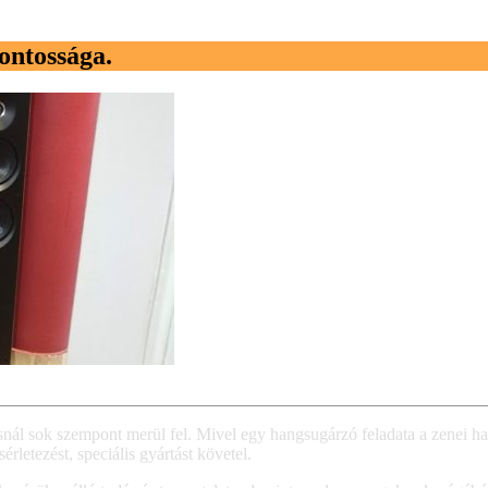
ontossága.
nál sok szempont merül fel. Mivel egy hangsugárzó feladata a zenei hang
rletezést, speciális gyártást követel.