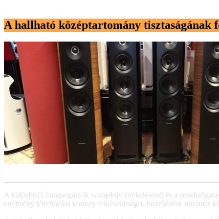
A hallható középtartomány tisztaságának f
A különböző hangsugárzók szubjektív értékelésénél és a zenehallgatás
eredmény létrehozása komoly felkészültséget, hozzáértést, türelmes kísé