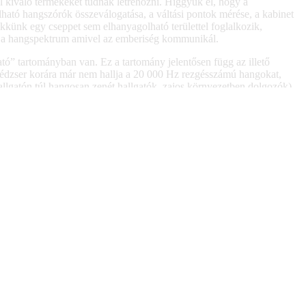
l kiváló termékeket tudnak létrehozni. Higgyük el, hogy a
ható hangszórók összeválogatása, a váltási pontok mérése, a kabinet
kkünk egy cseppet sem elhanyagolható területtel foglalkozik,
z a hangspektrum amivel az emberiség kommunikál.
tó” tartományban van. Ez a tartomány jelentősen függ az illető
tinédzser korára már nem hallja a 20 000 Hz rezgésszámú hangokat,
llgatón túl hangosan zenét hallgatók, zajos környezetben dolgozók)
Hz-es hang magasságokra a legérzékenyebb. A biológusok szerint az