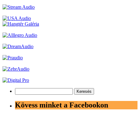
Keresés:
Kövess minket a Facebookon