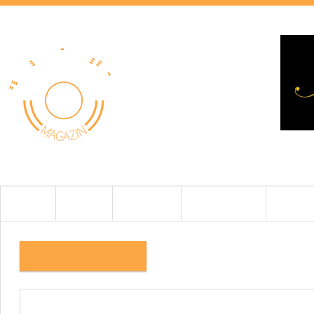
HOME
HÍREK
TESZTEK
BEMUTATÓK
CIKKEK
7.KÉP IMG_9313