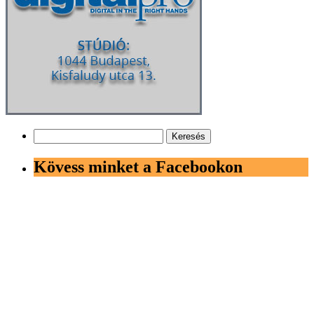
Keresés:
Kövess minket a Facebookon