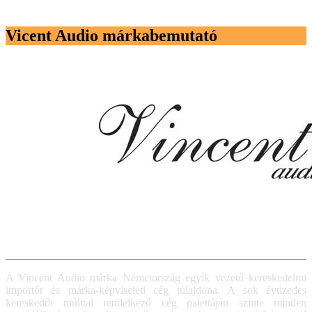
Vicent Audio márkabemutató
A Vincent Audio márka Németország egyik vezető kereskedelmi
importőr és márka-képviseleti cég tulajdona. A sok évtizedes
kereskedői múlttal rendelkező cég palettáján szinte minden